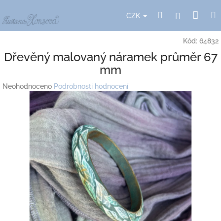
Přejít
Nák
Hledat
Přihlášení
na
CZK
obsah
koší
Kód:
64832
Dřevěný malovaný náramek průměr 67
mm
Průměrné
Neohodnoceno
Podrobnosti hodnocení
hodnocení
produktu
je
0,0
z
5
hvězdiček.