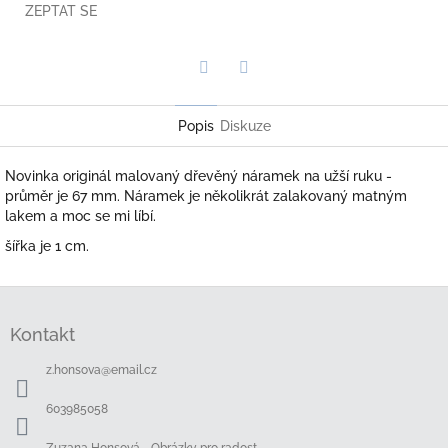
ZEPTAT SE
Twitter
Facebook
Popis
Diskuze
Novinka originál malovaný dřevěný náramek na užší ruku -
průměr je 67 mm. Náramek je několikrát zalakovaný matným
lakem a moc se mi líbí.
šířka je 1 cm.
Z
á
Kontakt
p
a
z.honsova
@
email.cz
t
í
603985058