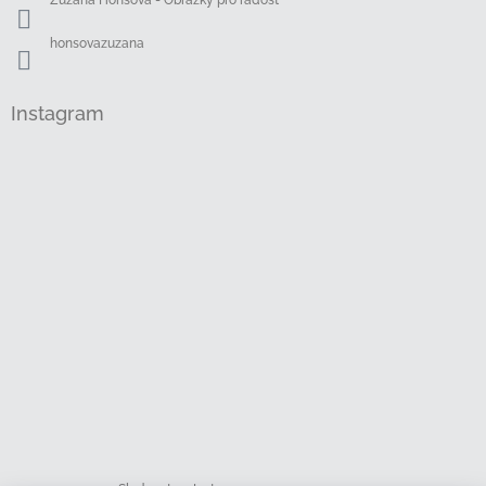
Zuzana Honsová - Obrázky pro radost
honsovazuzana
Instagram