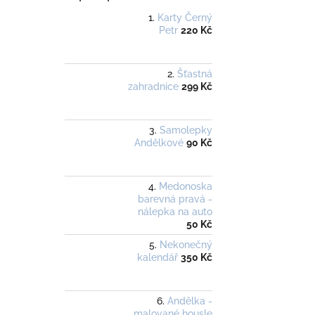
Karty Černý
Petr
220 Kč
Šťastná
zahradnice
299 Kč
Samolepky
Andělkové
90 Kč
Medonoska
barevná pravá -
nálepka na auto
50 Kč
Nekonečný
kalendář
350 Kč
Andělka -
malované housle