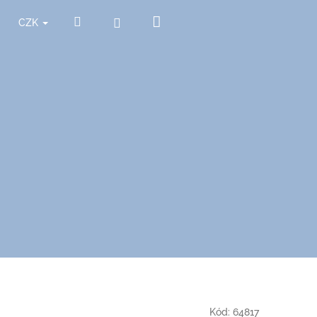
Nákupní
Hledat
Přihlášení
CZK
košík
Kód:
64817