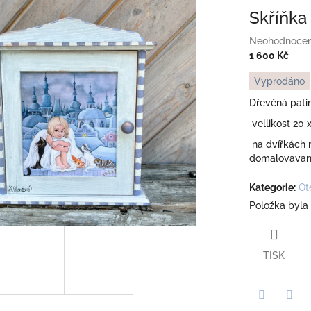
Skříňka 
Průměrné
Neohodnoce
hodnocení
1 600 Kč
produktu
Měrná
Vyprodáno
je
cena:
0,0
Dřevěná patin
z
vellikost 20 
5
hvězdiček.
na dvířkách m
domalovavan
Kategorie
:
Ot
Položka byla
TISK