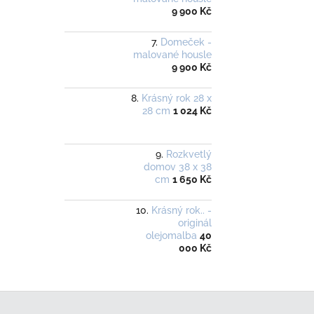
9 900 Kč
Domeček -
malované housle
9 900 Kč
Krásný rok 28 x
28 cm
1 024 Kč
Rozkvetlý
domov 38 x 38
cm
1 650 Kč
Krásný rok.. -
originál
olejomalba
40
000 Kč
Z