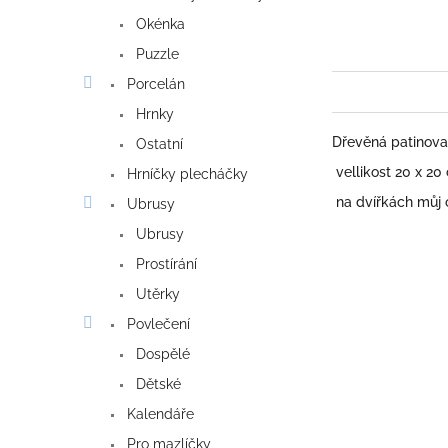
Okénka
Puzzle
Porcelán
Hrnky
Dřevěná patinovan
Ostatní
vellikost 20 x 20 
Hrníčky plecháčky
na dvířkách můj 
Ubrusy
Ubrusy
Prostírání
Utěrky
Povlečení
Dospělé
Dětské
Kalendáře
Pro mazlíčky