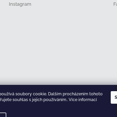
Instagram
F
používá soubory cookie. Dalším procházením tohoto
Sledovat na Instagramu
S
ujete souhlas s jejich používáním.. Více informací
test