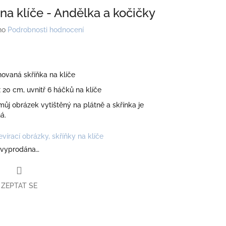
na klíče - Andělka a kočičky
no
Podrobnosti hodnocení
ovaná skříňka na klíče
x 20 cm, uvnitř 6 háčků na klíče
ůj obrázek vytištěný na plátně a skřínka je
á.
evírací obrázky, skříňky na klíče
 vyprodána…
ZEPTAT SE