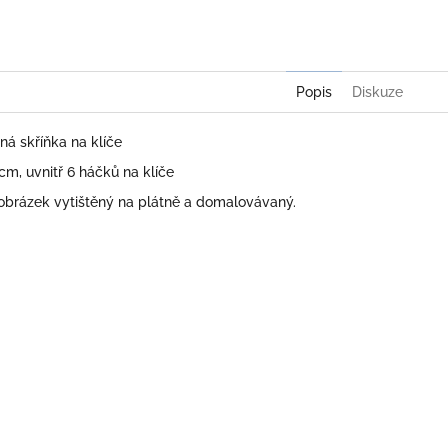
Twitter
Face
Popis
Diskuze
á skříňka na klíče
cm, uvnitř 6 háčků na klíče
obrázek vytištěný na plátně a domalovávaný.