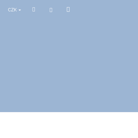
Nákupní
Hledat
Přihlášení
CZK
košík