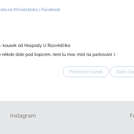
bota na Křivoklátsku | Facebook
 - kousek od Hospody U Rozvědčíka
e někde dole pod kopcem, není tu moc míst na parkování :)
Předchozí článek
Další člá
Instagram
F