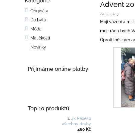
Kategorie
o
Přeskočit
Advent 20
kategorie
s
Originály
t
24.11.2023
Do bytu
r
Moji vážení a milí,
a
Móda
moc ráda bych Vás
n
Maličkosti
Oproti loňským ad
n
í
Novinky
p
a
n
Přijímáme online platby
e
l
Top 10 produktů
4x Pexeso
všechny druhy
480 Kč