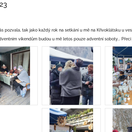
23
 pozvala, tak jako každý rok na setkání u mě na Křivoklátsku u vesni
ventním víkendům budou u mě letos pouze adventní soboty... Přeci jen,