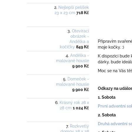
Nejlepší pelíšek
23 x 23 cm
718 Kč
Otevírací
obrázek -
Připravím svařené
Andělka a
kočičky
849 Kč
moje kočky. :)
Andělka -
K dispozici bude
malované housle
dárky, bude ideál
9 900 Kč
Moc se na Vás tě
Domeček -
malované housle
Odkazy na událos
9 900 Kč
1. Sobota
Krásný rok 28 x
První adventní so
28 cm
1 024 Kč
2. Sobota
Druhá adventní s
Rozkvetlý
domov 38 x 38