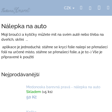
Přejít
Nák
Hledat
Přihlášení
na
CZK
obsah
koší
Nálepka na auto
Moji broučci a kytičky můžete mít na svém autě nebo třeba na
dveřích, skříni ...
aplikace je jednoduchá: stáhne se krycí folie nalepí se přenašecí
folií na určené místo, stáhne se přenašecí folie..a je to:-) Vše je
připravené k použití
Nejprodávanější
Medonoska barevná pravá - nálepka na auto
Skladem
(>5 ks)
50 Kč
Kočka