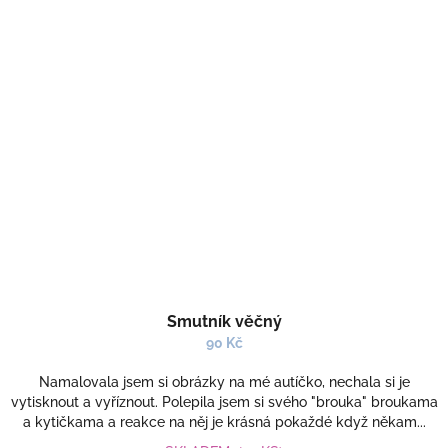
Smutník věčný
90 Kč
Namalovala jsem si obrázky na mé autíčko, nechala si je
vytisknout a vyříznout. Polepila jsem si svého "brouka" broukama
a kytičkama a reakce na něj je krásná pokaždé když někam...