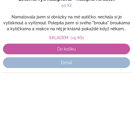
50 Kč
Namalovala jsem si obrázky na mé autíčko, nechala si je
vytisknout a vyříznout. Polepila jsem si svého "brouka" broukama
a kytičkama a reakce na něj je krásná pokaždé když někam...
SKLADEM
(>5 KS)
Do košíku
Detail