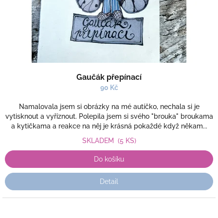
Gaučák přepínací
90 Kč
Namalovala jsem si obrázky na mé autíčko, nechala si je
vytisknout a vyříznout. Polepila jsem si svého "brouka" broukama
a kytičkama a reakce na něj je krásná pokaždé když někam...
SKLADEM
(5 KS)
Do košíku
Detail