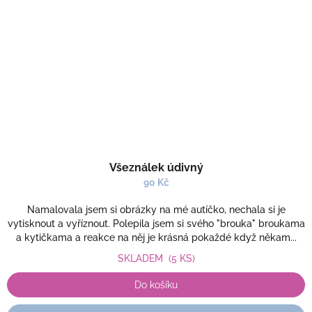
Všeználek údivný
90 Kč
Namalovala jsem si obrázky na mé autíčko, nechala si je
vytisknout a vyříznout. Polepila jsem si svého "brouka" broukama
a kytičkama a reakce na něj je krásná pokaždé když někam...
SKLADEM
(5 KS)
Do košíku