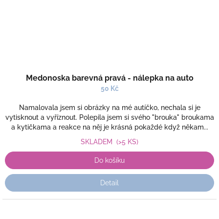
Medonoska barevná pravá - nálepka na auto
50 Kč
Namalovala jsem si obrázky na mé autíčko, nechala si je
vytisknout a vyříznout. Polepila jsem si svého "brouka" broukama
a kytičkama a reakce na něj je krásná pokaždé když někam...
SKLADEM
(>5 KS)
Do košíku
Detail