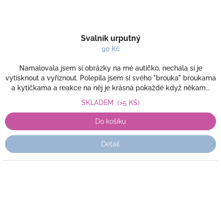
Svalník urputný
90 Kč
Namalovala jsem si obrázky na mé autíčko, nechala si je
vytisknout a vyříznout. Polepila jsem si svého "brouka" broukama
a kytičkama a reakce na něj je krásná pokaždé když někam...
SKLADEM
(>5 KS)
Do košíku
Detail