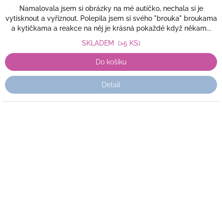
Namalovala jsem si obrázky na mé autíčko, nechala si je
vytisknout a vyříznout. Polepila jsem si svého "brouka" broukama
a kytičkama a reakce na něj je krásná pokaždé když někam...
SKLADEM
(>5 KS)
Do košíku
Detail