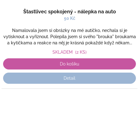
Štastlivec spokojený - nálepka na auto
50 Kč
Namalovala jsem si obrázky na mé autíčko, nechala si je
vytisknout a vyříznout. Polepila jsem si svého "brouka" broukama
a kytičkama a reakce na něj je krásná pokaždé když někam...
SKLADEM
(2 KS)
Do košíku
Detail