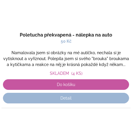
Poletucha překvapená - nálepka na auto
50 Kč
Namalovala jsem si obrázky na mé autíčko, nechala si je
vytisknout a vyříznout. Polepila jsem si svého "brouka" broukama
a kytičkama a reakce na něj je krásná pokaždé když někam...
SKLADEM
(4 KS)
Do košíku
Detail