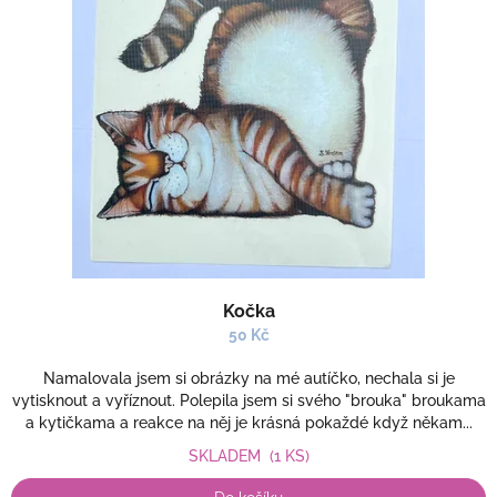
i
t
s
ů
p
r
o
d
u
k
t
ů
Kočka
50 Kč
Namalovala jsem si obrázky na mé autíčko, nechala si je
vytisknout a vyříznout. Polepila jsem si svého "brouka" broukama
a kytičkama a reakce na něj je krásná pokaždé když někam...
SKLADEM
(1 KS)