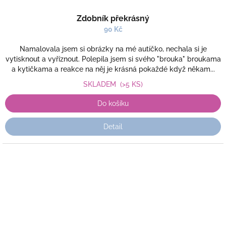
Zdobník překrásný
90 Kč
Namalovala jsem si obrázky na mé autíčko, nechala si je
vytisknout a vyříznout. Polepila jsem si svého "brouka" broukama
a kytičkama a reakce na něj je krásná pokaždé když někam...
SKLADEM
(>5 KS)
Do košíku
Detail