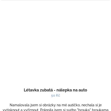
Létavka zubatá - nálepka na auto
50 Kč
Namalovala jsem si obrázky na mé autíčko, nechala si je
vytisknout a vyříznout. Polepila jsem si svého "brouka" broukama