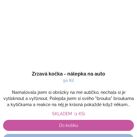
Zrzavá kočka - nálepka na auto
50 Kč
Namalovala jsem si obrázky na mé autíčko, nechala si je
vytisknout a vyříznout. Polepila jsem si svého "brouka" broukama
a kytičkama a reakce na něj je krásná pokaždé když někam...
SKLADEM
(1 KS)
Do košíku