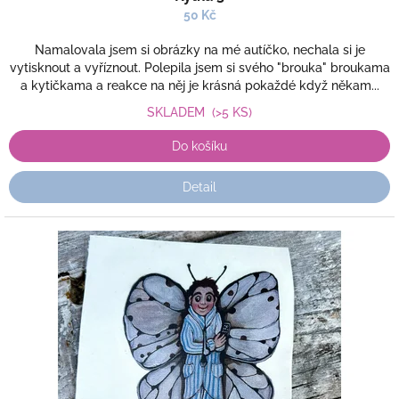
50 Kč
Namalovala jsem si obrázky na mé autíčko, nechala si je
vytisknout a vyříznout. Polepila jsem si svého "brouka" broukama
a kytičkama a reakce na něj je krásná pokaždé když někam...
SKLADEM
(>5 KS)
Do košíku
Detail