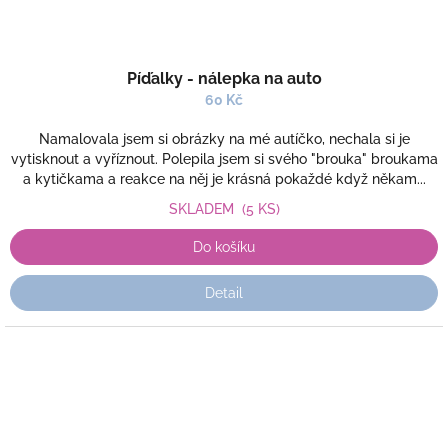
Píďalky - nálepka na auto
60 Kč
Namalovala jsem si obrázky na mé autíčko, nechala si je
vytisknout a vyříznout. Polepila jsem si svého "brouka" broukama
a kytičkama a reakce na něj je krásná pokaždé když někam...
SKLADEM
(5 KS)
Do košíku
Detail