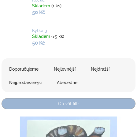
Skladem
(1 ks)
50 Kč
Kytka 3
Skladem
(>5 ks)
50 Kč
Ř
a
Doporučujeme
Nejlevnější
Nejdražší
z
e
Nejprodávanější
Abecedně
n
í
p
Otevřít filtr
r
o
V
d
ý
u
p
k