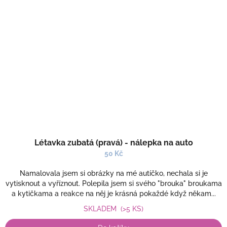
Létavka zubatá (pravá) - nálepka na auto
50 Kč
Namalovala jsem si obrázky na mé autíčko, nechala si je
vytisknout a vyříznout. Polepila jsem si svého "brouka" broukama
a kytičkama a reakce na něj je krásná pokaždé když někam...
SKLADEM
(>5 KS)