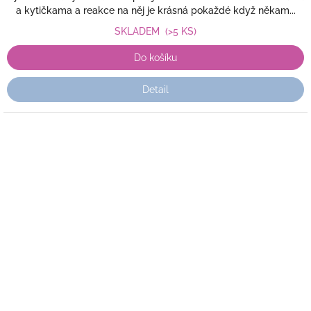
a kytičkama a reakce na něj je krásná pokaždé když někam...
SKLADEM
(>5 KS)
Do košíku
Detail