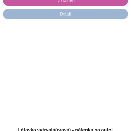
Do košíku
Detail
Létavka vytrvalá(pravá) - nálepka na autol