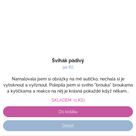
Švihák pádivý
90 Kč
Namalovala jsem si obrázky na mé autíčko, nechala si je
vytisknout a vyříznout. Polepila jsem si svého "brouka" broukama
a kytičkama a reakce na něj je krásná pokaždé když někam...
SKLADEM
(1 KS)
Do košíku
Detail