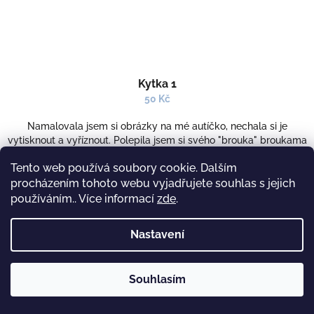
Kytka 1
50 Kč
Namalovala jsem si obrázky na mé autíčko, nechala si je
vytisknout a vyříznout. Polepila jsem si svého "brouka" broukama
a kytičkama a reakce na něj je krásná pokaždé když někam...
Tento web používá soubory cookie. Dalším
SKLADEM
(>5 KS)
procházením tohoto webu vyjadřujete souhlas s jejich
používáním.. Více informací
zde
.
Do košíku
Nastavení
Detail
Souhlasím