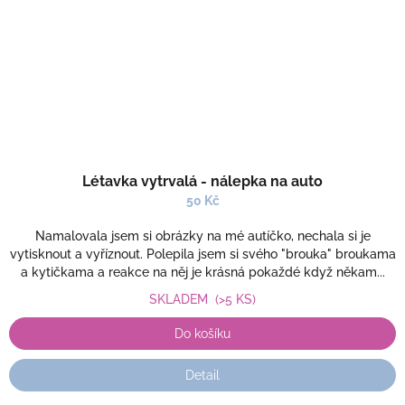
Létavka vytrvalá - nálepka na auto
50 Kč
Namalovala jsem si obrázky na mé autíčko, nechala si je
vytisknout a vyříznout. Polepila jsem si svého "brouka" broukama
a kytičkama a reakce na něj je krásná pokaždé když někam...
SKLADEM
(>5 KS)
Do košíku
Detail