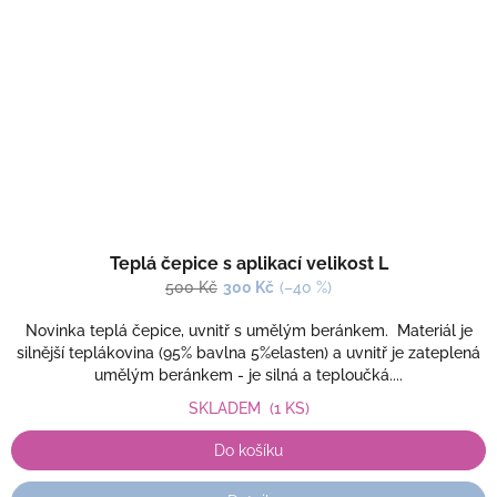
Teplá čepice s aplikací velikost L
500 Kč
300 Kč
(–40 %)
Novinka teplá čepice, uvnitř s umělým beránkem. Materiál je
silnější teplákovina (95% bavlna 5%elasten) a uvnitř je zateplená
umělým beránkem - je silná a teploučká....
SKLADEM
(1 KS)
Do košíku