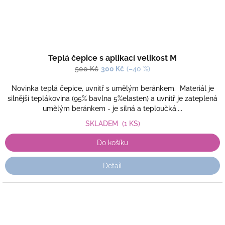
Teplá čepice s aplikací velikost M
500 Kč
300 Kč
(–40 %)
Novinka teplá čepice, uvnitř s umělým beránkem. Materiál je
silnější teplákovina (95% bavlna 5%elasten) a uvnitř je zateplená
umělým beránkem - je silná a teploučká....
SKLADEM
(1 KS)
Do košíku
Detail