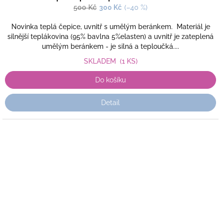
500 Kč
300 Kč
(–40 %)
Novinka teplá čepice, uvnitř s umělým beránkem. Materiál je
silnější teplákovina (95% bavlna 5%elasten) a uvnitř je zateplená
umělým beránkem - je silná a teploučká....
SKLADEM
(1 KS)
Do košíku
Detail