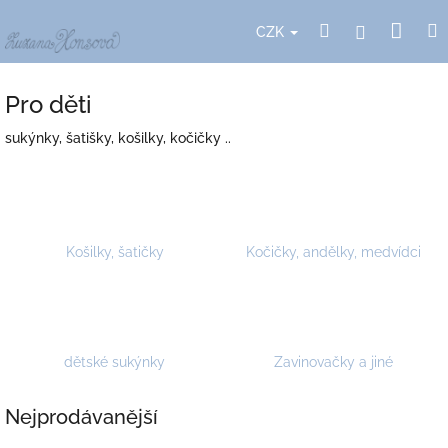
Přejít
Nák
Hledat
Přihlášení
na
CZK
obsah
koší
Pro děti
sukýnky, šatišky, košilky, kočičky ..
Košilky, šatičky
Kočičky, andělky, medvídci
dětské sukýnky
Zavinovačky a jiné
Nejprodávanější