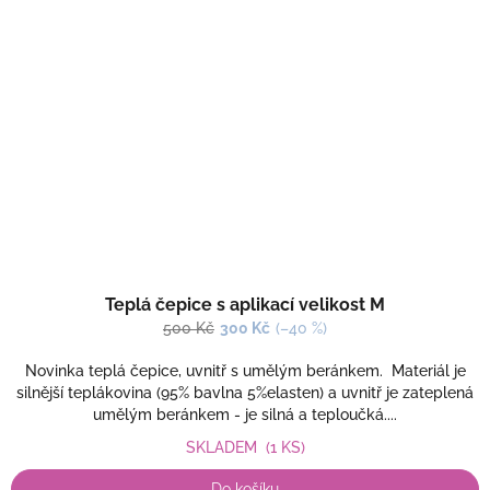
Teplá čepice s aplikací velikost M
500 Kč
300 Kč
(–40 %)
Novinka teplá čepice, uvnitř s umělým beránkem. Materiál je
silnější teplákovina (95% bavlna 5%elasten) a uvnitř je zateplená
umělým beránkem - je silná a teploučká....
SKLADEM
(1 KS)
Do košíku