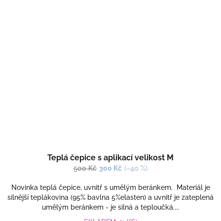
Teplá čepice s aplikací velikost M
500 Kč
300 Kč
(–40 %)
Novinka teplá čepice, uvnitř s umělým beránkem. Materiál je
silnější teplákovina (95% bavlna 5%elasten) a uvnitř je zateplená
umělým beránkem - je silná a teploučká....