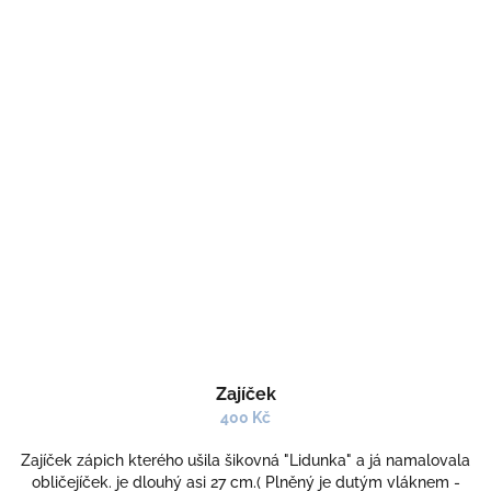
Zajíček
400 Kč
Zajíček zápich kterého ušila šikovná "Lidunka" a já namalovala
obličejíček. je dlouhý asi 27 cm.( Plněný je dutým vláknem -