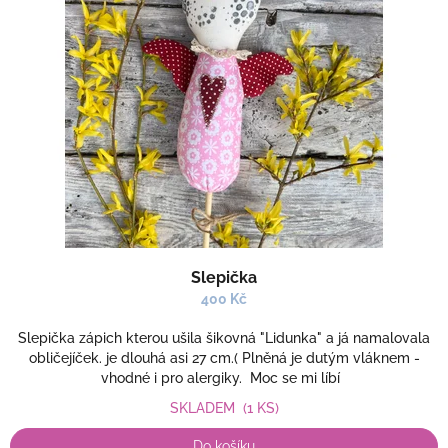
Slepička
400 Kč
Slepička zápich kterou ušila šikovná "Lidunka" a já namalovala
obličejíček. je dlouhá asi 27 cm.( Plněná je dutým vláknem -
vhodné i pro alergiky. Moc se mi líbí
SKLADEM
(1 KS)
Do košíku