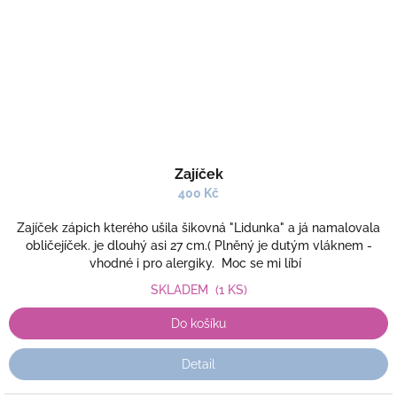
Zajíček
400 Kč
Zajíček zápich kterého ušila šikovná "Lidunka" a já namalovala
obličejíček. je dlouhý asi 27 cm.( Plněný je dutým vláknem -
vhodné i pro alergiky. Moc se mi líbí
SKLADEM
(1 KS)
Do košíku
Detail