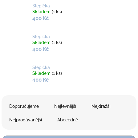
Slepička
Skladem
(1 ks)
400 Kč
Slepička
Skladem
(1 ks)
400 Kč
Slepička
Skladem
(1 ks)
400 Kč
Ř
a
Doporučujeme
Nejlevnější
Nejdražší
z
e
Nejprodávanější
Abecedně
n
í