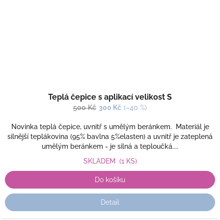
Teplá čepice s aplikací velikost S
500 Kč
300 Kč
(–40 %)
Novinka teplá čepice, uvnitř s umělým beránkem. Materiál je
silnější teplákovina (95% bavlna 5%elasten) a uvnitř je zateplená
umělým beránkem - je silná a teploučká....
SKLADEM
(1 KS)
Do košíku
Detail