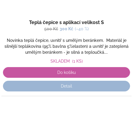
Teplá čepice s aplikací velikost S
500 Kč
300 Kč
(–40 %)
Novinka teplá čepice, uvnitř s umělým beránkem. Materiál je
silnější teplákovina (95% bavlna 5%elasten) a uvnitř je zateplená
umělým beránkem - je silná a teploučká....
SKLADEM
(1 KS)
Do košíku
Detail