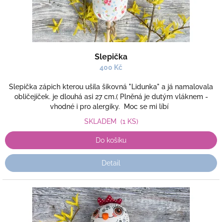
Slepička
400 Kč
Slepička zápich kterou ušila šikovná "Lidunka" a já namalovala
obličejíček. je dlouhá asi 27 cm.( Plněná je dutým vláknem -
vhodné i pro alergiky. Moc se mi líbí
SKLADEM
(1 KS)
Do košíku
Detail