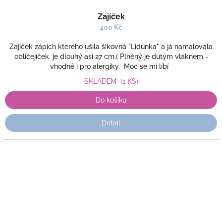
Zajíček
400 Kč
Zajíček zápich kterého ušila šikovná "Lidunka" a já namalovala
obličejíček. je dlouhý asi 27 cm.( Plněný je dutým vláknem -
vhodné i pro alergiky. Moc se mi líbí
SKLADEM
(1 KS)
Do košíku
Detail