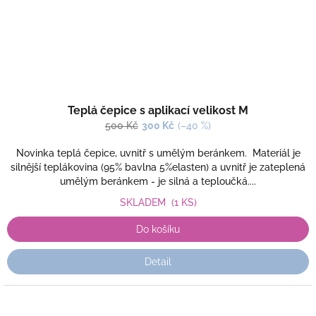
Teplá čepice s aplikací velikost M
500 Kč
300 Kč
(–40 %)
Novinka teplá čepice, uvnitř s umělým beránkem. Materiál je
silnější teplákovina (95% bavlna 5%elasten) a uvnitř je zateplená
umělým beránkem - je silná a teploučká....
SKLADEM
(1 KS)
Do košíku
Detail