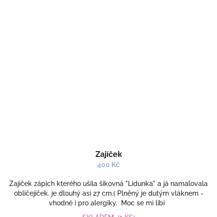
Zajíček
400 Kč
Zajíček zápich kterého ušila šikovná "Lidunka" a já namalovala
obličejíček. je dlouhý asi 27 cm.( Plněný je dutým vláknem -
vhodné i pro alergiky. Moc se mi líbí