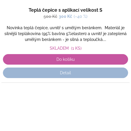
Teplá čepice s aplikací velikost S
500 Kč
300 Kč
(–40 %)
Novinka teplá čepice, uvnitř s umělým beránkem. Materiál je
silnější teplákovina (95% bavlna 5%elasten) a uvnitř je zateplená
umělým beránkem - je silná a teploučká....
SKLADEM
(1 KS)
Do košíku
Detail