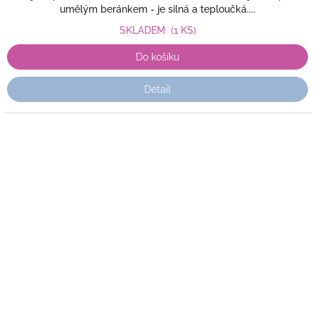
umělým beránkem - je silná a teploučká....
SKLADEM
(1 KS)
Do košíku
Detail