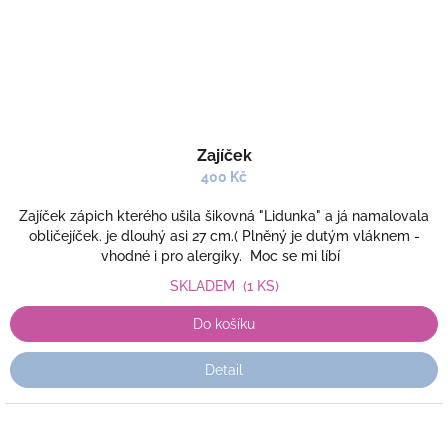
Zajíček
400 Kč
Zajíček zápich kterého ušila šikovná "Lidunka" a já namalovala
obličejíček. je dlouhý asi 27 cm.( Plněný je dutým vláknem -
vhodné i pro alergiky. Moc se mi líbí
SKLADEM
(1 KS)
Do košíku
Detail