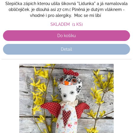
Slepička zápich kterou ušila šikovná "Lidunka" a já namalovala
obličejíček. je dlouhá asi 27 cm.( Plněná je dutým vláknem -
vhodné i pro alergiky. Moc se mi líbí
SKLADEM
(1 KS)
Do košíku
Detail