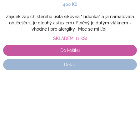
400 Kč
Zajíček zápich kterého ušila šikovná "Lidunka" a já namalovala
obličejíček. je dlouhý asi 27 cm.( Plněný je dutým vláknem -
vhodné i pro alergiky. Moc se mi líbí
SKLADEM
(1 KS)
Do košíku
Detail