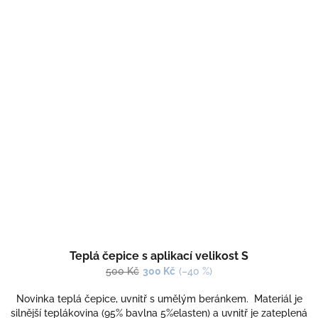
Teplá čepice s aplikací velikost S
500 Kč
300 Kč
(–40 %)
Novinka teplá čepice, uvnitř s umělým beránkem. Materiál je
silnější teplákovina (95% bavlna 5%elasten) a uvnitř je zateplená