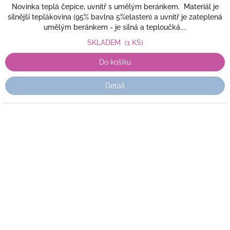
Novinka teplá čepice, uvnitř s umělým beránkem. Materiál je
silnější teplákovina (95% bavlna 5%elasten) a uvnitř je zateplená
umělým beránkem - je silná a teploučká....
SKLADEM
(1 KS)
Do košíku
Detail