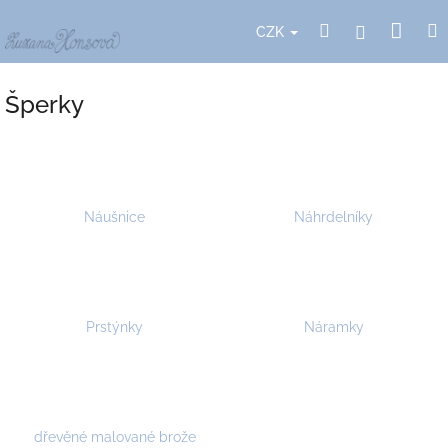
Přejít
Nák
Hledat
Přihlášení
na
CZK
obsah
koší
Šperky
Náušnice
Náhrdelníky
Prstýnky
Náramky
dřevěné malované brože