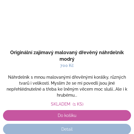
Originální zajímavý malovaný dřevěný náhrdelník
modrý
700 Kč
Náhrdelník s mnou malovanými dřevěnými korálky, různých
tvarů i velikostí. Myslím že se mi povedli jsou jiné
nepřehlédnutelné a třeba ke lněným věcem moc sluší...Ale i k
hrubému...
SKLADEM
(1 KS)
Do košíku
Detail