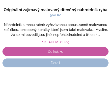
Originální zajímavý malovaný dřevěný náhrdelník ryba
900 Kč
Náhrdelník s mnou ručně vyřezávanou oboustranně malovanou
kočičkou.. ozdobený korálky které jsem také malovala... Myslím,
že se mi povedli jsou jiné, nepřehlédnutelné a třeba k...
SKLADEM
(1 KS)
Do košíku
Detail