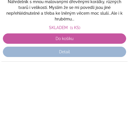
Náhrdelník s mnou malovanými dřevěnými korálky, různých
tvarů i velikostí. Myslím že se mi povedli jsou jiné
nepřehlédnutelné a třeba ke lněným věcem moc sluší...Ale i k
hrubému...
SKLADEM
(1 KS)
Do košíku
Detail