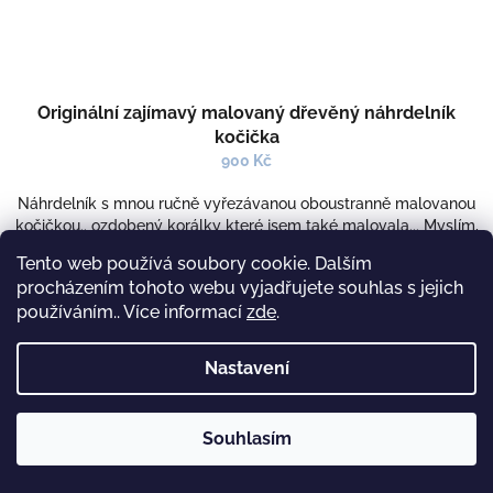
Originální zajímavý malovaný dřevěný náhrdelník
kočička
900 Kč
Náhrdelník s mnou ručně vyřezávanou oboustranně malovanou
kočičkou.. ozdobený korálky které jsem také malovala... Myslím,
že se mi povedli jsou jiné, nepřehlédnutelné a třeba k...
Tento web používá soubory cookie. Dalším
SKLADEM
(1 KS)
procházením tohoto webu vyjadřujete souhlas s jejich
používáním.. Více informací
zde
.
Do košíku
Nastavení
Detail
Souhlasím