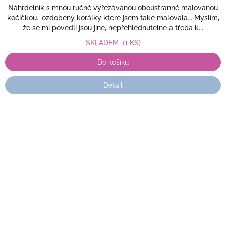
Náhrdelník s mnou ručně vyřezávanou oboustranně malovanou
kočičkou.. ozdobený korálky které jsem také malovala... Myslím,
že se mi povedli jsou jiné, nepřehlédnutelné a třeba k...
SKLADEM
(1 KS)
Do košíku
Detail