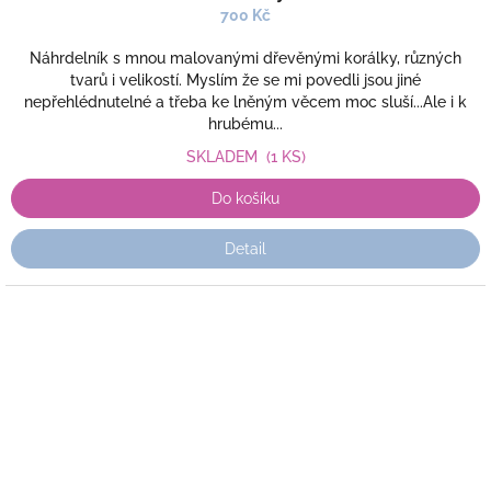
700 Kč
Náhrdelník s mnou malovanými dřevěnými korálky, různých
tvarů i velikostí. Myslím že se mi povedli jsou jiné
nepřehlédnutelné a třeba ke lněným věcem moc sluší...Ale i k
hrubému...
SKLADEM
(1 KS)
Do košíku
Detail