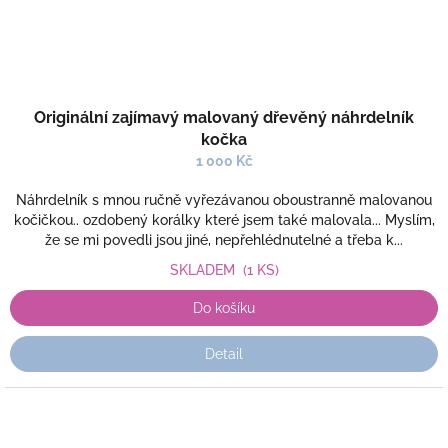
Originální zajímavý malovaný dřevěný náhrdelník
kočka
1 000 Kč
Náhrdelník s mnou ručně vyřezávanou oboustranně malovanou
kočičkou.. ozdobený korálky které jsem také malovala... Myslím,
že se mi povedli jsou jiné, nepřehlédnutelné a třeba k...
SKLADEM
(1 KS)
Do košíku
Detail