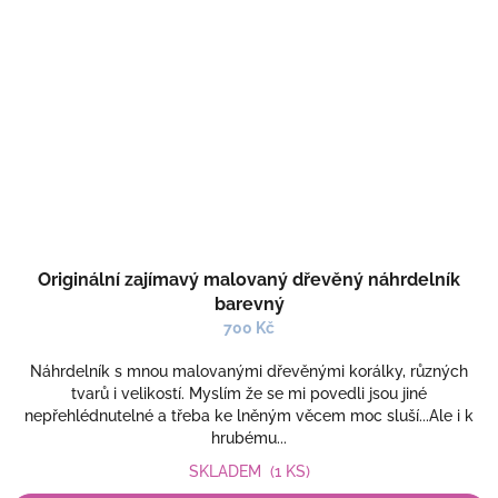
Originální zajímavý malovaný dřevěný náhrdelník
barevný
700 Kč
Náhrdelník s mnou malovanými dřevěnými korálky, různých
tvarů i velikostí. Myslím že se mi povedli jsou jiné
nepřehlédnutelné a třeba ke lněným věcem moc sluší...Ale i k
hrubému...
SKLADEM
(1 KS)