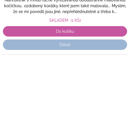
Náhrdelník s mnou ručně vyřezávanou oboustranně malovanou
kočičkou.. ozdobený korálky které jsem také malovala... Myslím,
že se mi povedli jsou jiné, nepřehlédnutelné a třeba k...
SKLADEM
(1 KS)
Do košíku
Detail