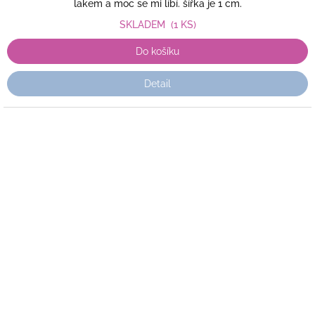
lakem a moc se mi líbí. šířka je 1 cm.
SKLADEM
(1 KS)
Do košíku
Detail