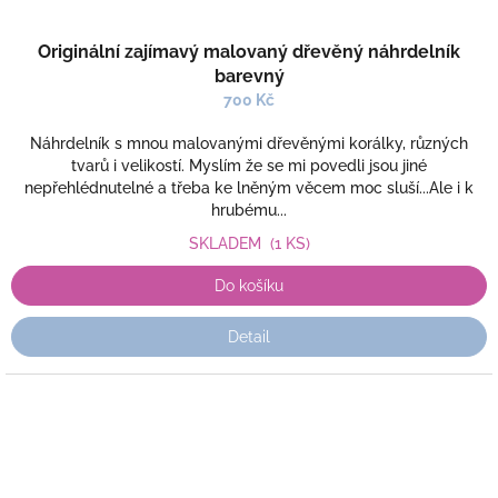
Originální zajímavý malovaný dřevěný náhrdelník
barevný
700 Kč
Náhrdelník s mnou malovanými dřevěnými korálky, různých
tvarů i velikostí. Myslím že se mi povedli jsou jiné
nepřehlédnutelné a třeba ke lněným věcem moc sluší...Ale i k
hrubému...
SKLADEM
(1 KS)
Do košíku
Detail