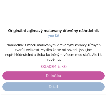
Originální zajímavý malovaný dřevěný náhrdelník
700 Kč
Náhrdelník s mnou malovanými dřevěnými korálky, různých
tvarů i velikostí. Myslím že se mi povedli jsou jiné
nepřehlédnutelné a třeba ke lněným věcem moc sluší...Ale i k
hrubému...
SKLADEM
(1 KS)
Do košíku
Detail