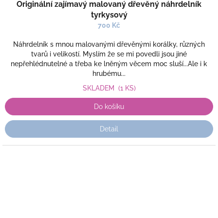
Originální zajímavý malovaný dřevěný náhrdelník
tyrkysový
700 Kč
Náhrdelník s mnou malovanými dřevěnými korálky, různých
tvarů i velikostí. Myslím že se mi povedli jsou jiné
nepřehlédnutelné a třeba ke lněným věcem moc sluší...Ale i k
hrubému...
SKLADEM
(1 KS)
Do košíku
Detail