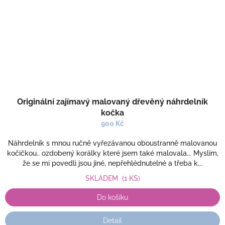
Originální zajímavý malovaný dřevěný náhrdelník
kočka
900 Kč
Náhrdelník s mnou ručně vyřezávanou oboustranně malovanou
kočičkou.. ozdobený korálky které jsem také malovala... Myslím,
že se mi povedli jsou jiné, nepřehlédnutelné a třeba k...
SKLADEM
(1 KS)
Do košíku
Detail