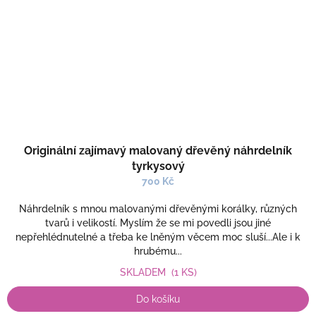
Originální zajímavý malovaný dřevěný náhrdelník
tyrkysový
700 Kč
Náhrdelník s mnou malovanými dřevěnými korálky, různých
tvarů i velikostí. Myslím že se mi povedli jsou jiné
nepřehlédnutelné a třeba ke lněným věcem moc sluší...Ale i k
hrubému...
SKLADEM
(1 KS)
Do košíku