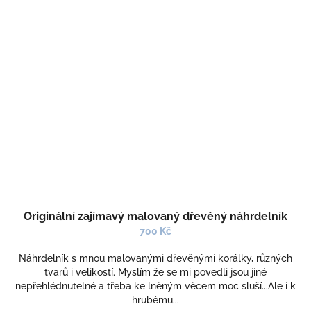
Originální zajímavý malovaný dřevěný náhrdelník
700 Kč
Náhrdelník s mnou malovanými dřevěnými korálky, různých
tvarů i velikostí. Myslím že se mi povedli jsou jiné
nepřehlédnutelné a třeba ke lněným věcem moc sluší...Ale i k
hrubému...