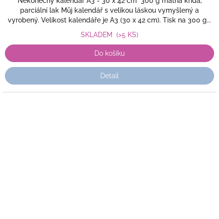
Nekonečný kalendář A3 - 30 x 42 cm 300 g matná křída,
parciální lak Můj kalendář s velikou láskou vymyšlený a
vyrobený. Velikost kalendáře je A3 (30 x 42 cm). Tisk na 300 g...
SKLADEM
(>5 KS)
Do košíku
Detail