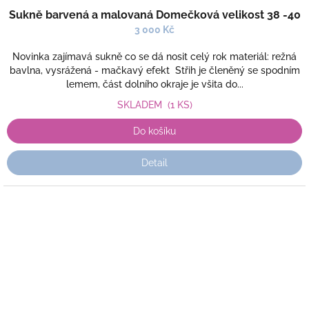
Sukně barvená a malovaná Domečková velikost 38 -40
3 000 Kč
Novinka zajímavá sukně co se dá nosit celý rok materiál: režná
bavlna, vysrážená - mačkavý efekt Střih je členěný se spodním
lemem, část dolního okraje je všita do...
SKLADEM
(1 KS)
Do košíku
Detail