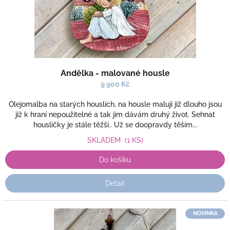
o
b
c
h
o
d
Andělka - malované housle
ě
9 900 Kč
Olejomalba na starých houslích, na housle maluji již dlouho jsou
již k hraní nepoužitelné a tak jim dávám druhý život. Sehnat
housličky je stále těžší.. Už se doopravdy těším...
SKLADEM
(1 KS)
Do košíku
Detail
NOVINKA