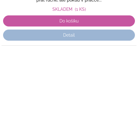
prát ručně, ale pokud v pračce...
SKLADEM
(1 KS)
Do košíku
Detail