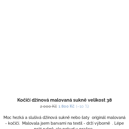
Kočičí džínová malovaná sukně velikost 38
2 000 Kč
1 800 Kč
(–10 %)
Moc hezká a slušivá džínová sukně nebo šaty originál malovaná
- kočičí. Malovala jsem barvami na textil - drží výborně . Lépe