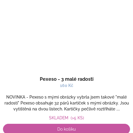
Pexeso - 3 malé radosti
160 Kč
NOVINKA - Pexeso s mými obrázky vybrla jsem takové "malé
radosti" Pexeso obsahuje 32 párů kartiček s mými obrázky. Jsou
vytištěná na dvou listech. Kartičky pečlivě roztříháte ....
SKLADEM
(>5 KS)
Do košíku