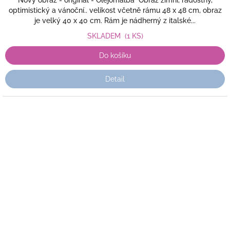
Nový obraz - originál - Olejomalba Obraz zimní, radostný,
optimistický a vánoční.. velikost včetně rámu 48 x 48 cm, obraz
je velký 40 x 40 cm. Rám je nádherný z italské...
SKLADEM
(1 KS)
Do košíku
Detail