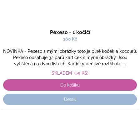
Pexeso - 1 kočičí
160 Kč
NOVINKA - Pexeso s mými obrázky toto je plné koček a kocourů.
Pexeso obsahuje 32 párů kartiček s mými obrázky. Jsou
vytištěná na dvou listech. Kartičky pečlivě roztříháte ....
SKLADEM
(>5 KS)
Do košíku
Detail