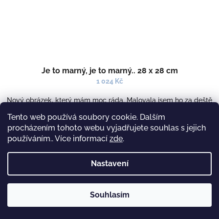
Je to marný, je to marný.. 28 x 28 cm
1 024 Kč
Nový obrázek, který mám moc ráda. Malovala jsem ho za deště
a v zimě a doopravdy už jsem se moc těšila na léto
Tento web používá soubory cookie. Dalším
profesionální tisk na plátno- od originálu téměř k...
procházením tohoto webu vyjadřujete souhlas s jejich
SKLADEM
(3 KS)
používáním.. Více informací
zde
.
Do košíku
Nastavení
Detail
Souhlasím