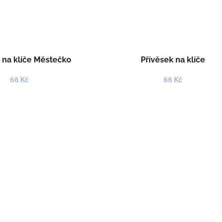
 na klíče Městečko
Přívěsek na klíče
66 Kč
66 Kč