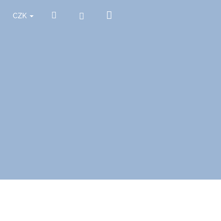
Nákupní
Hledat
Přihlášení
CZK
košík