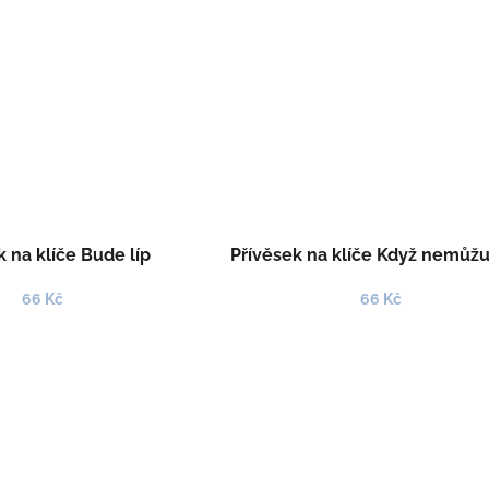
k na klíče Bude líp
Přívěsek na klíče Když nemůžu
66 Kč
66 Kč