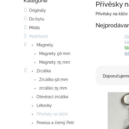
Kategorie
o
Přeskočit
Přívěsky n
kategorie
s
Originály
t
Přívěsky na klíč
Do bytu
r
Nejprodávan
a
Móda
n
Maličkosti
Zi
n
kl
í
Magnety
S
p
6
Magnety 56 mm
a
Magnety 75 mm
n
Ř
e
Zrcátka
a
Doporučujem
l
Zrcátko 56 mm
z
e
zrcátko 75 mm
V
n
Otevírací zrcátka
ý
í
p
Lékovky
p
i
r
Přívěsky na klíče
s
o
Pexesa a černý Petr
p
d