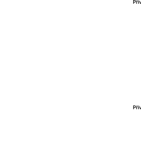
Pří
Pří