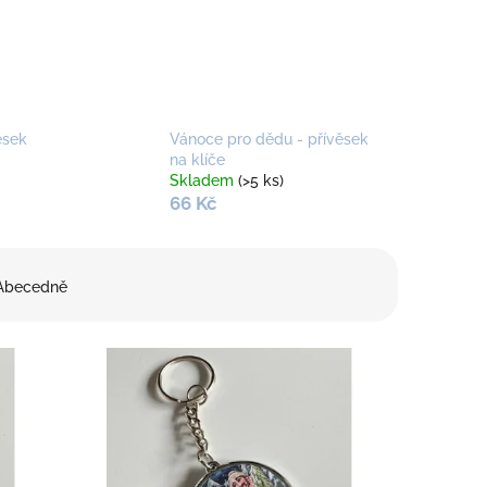
ěsek
Vánoce pro dědu - přívěsek
na klíče
Skladem
(>5 ks)
66 Kč
Abecedně