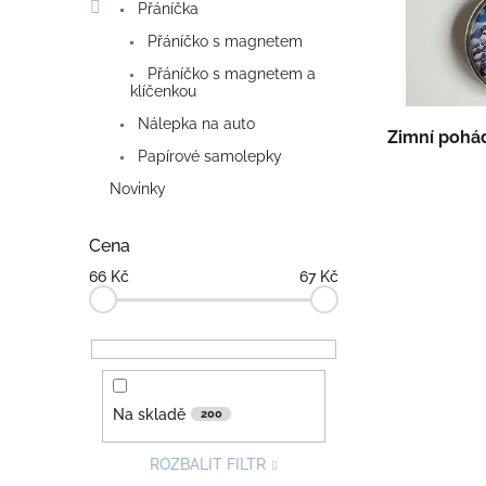
r
u
Přáníčka
o
k
Přáníčko s magnetem
d
t
Přáníčko s magnetem a
u
ů
klíčenkou
k
Nálepka na auto
t
Zimní pohád
ů
Papírové samolepky
Novinky
Cena
66
Kč
67
Kč
Na skladě
200
ROZBALIT FILTR