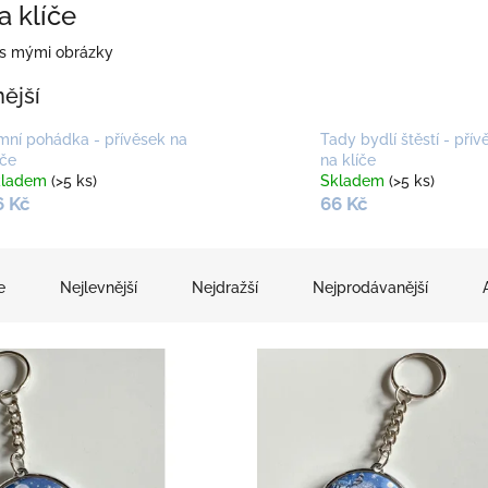
a klíče
e s mými obrázky
ější
mní pohádka - přívěsek na
Tady bydlí štěstí - přív
íče
na klíče
kladem
(>5 ks)
Skladem
(>5 ks)
6 Kč
66 Kč
e
Nejlevnější
Nejdražší
Nejprodávanější