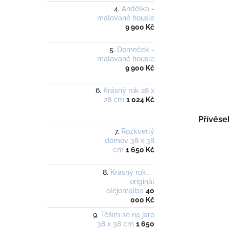
Andělka -
malované housle
9 900 Kč
Domeček -
malované housle
9 900 Kč
Krásný rok 28 x
28 cm
1 024 Kč
Přívěse
Rozkvetlý
domov 38 x 38
cm
1 650 Kč
Krásný rok.. -
originál
olejomalba
40
000 Kč
Těším se na jaro
38 x 38 cm
1 650