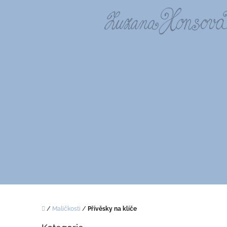
Přejít
na
obsah
Domů
/
Maličkosti
/
Přívěsky na klíče
P