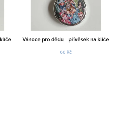
klíče
Vánoce pro dědu - přívěsek na klíče
66 Kč