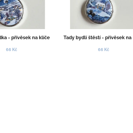
ka - přívěsek na klíče
Tady bydlí štěstí - přívěsek na 
66 Kč
66 Kč