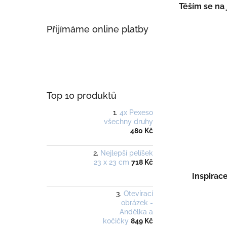
Těším se na 
Přijímáme online platby
Top 10 produktů
4x Pexeso
všechny druhy
480 Kč
Nejlepší pelíšek
23 x 23 cm
718 Kč
Inspirace
Otevírací
obrázek -
Andělka a
kočičky
849 Kč