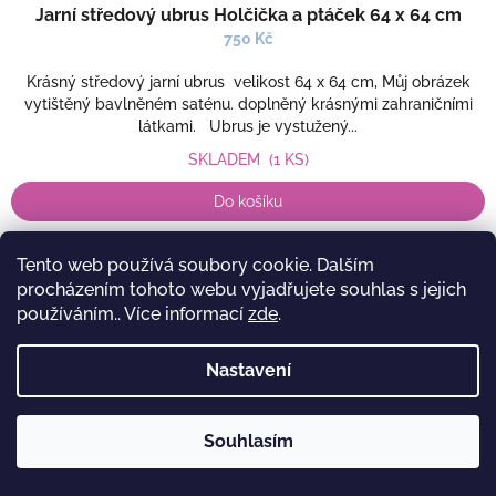
Jarní středový ubrus Holčička a ptáček 64 x 64 cm
750 Kč
Krásný středový jarní ubrus velikost 64 x 64 cm, Můj obrázek
vytištěný bavlněném saténu. doplněný krásnými zahraničními
látkami. Ubrus je vystužený...
SKLADEM
(1 KS)
Do košíku
Detail
Tento web používá soubory cookie. Dalším
procházením tohoto webu vyjadřujete souhlas s jejich
používáním.. Více informací
zde
.
Nastavení
Souhlasím