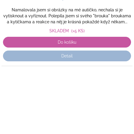
Namalovala jsem si obrázky na mé autíčko, nechala si je
vytisknout a vyříznout. Polepila jsem si svého "brouka" broukama
a kytičkama a reakce na něj je krásná pokaždé když někam...
SKLADEM
(>5 KS)
Do košíku
Detail