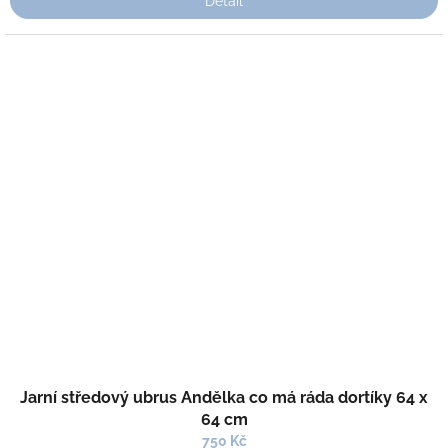
Detail
Jarní středový ubrus Andělka co má ráda dortíky 64 x
64 cm
750 Kč