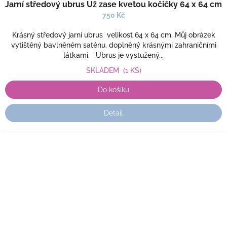
Jarní středový ubrus Už zase kvetou kočičky 64 x 64 cm
750 Kč
Krásný středový jarní ubrus velikost 64 x 64 cm, Můj obrázek
vytištěný bavlněném saténu. doplněný krásnými zahraničními
látkami. Ubrus je vystužený...
SKLADEM
(1 KS)
Do košíku
Detail