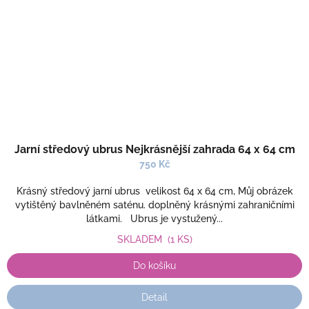
Jarní středový ubrus Nejkrásnější zahrada 64 x 64 cm
750 Kč
Krásný středový jarní ubrus velikost 64 x 64 cm, Můj obrázek
vytištěný bavlněném saténu. doplněný krásnými zahraničními
látkami. Ubrus je vystužený...
SKLADEM
(1 KS)
Do košíku
Detail