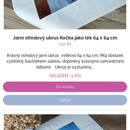
k
t
ů
Jarní středový ubrus Kočka jako lék 64 x 64 cm
750 Kč
Krásný středový jarní ubrus velikost 64 x 64 cm, Můj obrázek
vytištěný bavlněném saténu. doplněný krásnými zahraničními
látkami. Ubrus je vystužený...
SKLADEM
(1 KS)
Do košíku
Detail