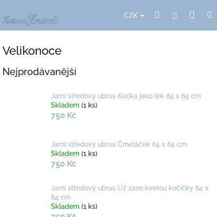
Přejít
Nák
Hledat
Přihlášení
na
CZK
obsah
koší
Velikonoce
Nejprodávanější
Jarní středový ubrus Kočka jako lék 64 x 64 cm
Skladem
(1 ks)
750 Kč
Jarní středový ubrus Čmeláček 64 x 64 cm
Skladem
(1 ks)
750 Kč
Jarní středový ubrus Už zase kvetou kočičky 64 x
64 cm
Skladem
(1 ks)
750 Kč