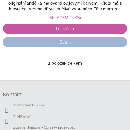
originální andělka malovaná olejovými barvami, křídla má z
krásného tvrdého dřeva, pečlivě vybraného. Tělo mám ze...
SKLADEM
(1 KS)
Do košíku
Detail
1
položek celkem
O
v
l
á
Z
d
á
a
Kontakt
p
c
a
í
z.honsova
@
email.cz
t
p
í
r
603985058
v
k
Zuzana Honsová - Obrázky pro radost