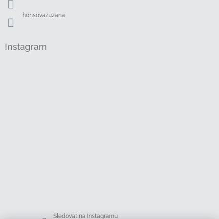
y
v
honsovazuzana
ý
p
i
Instagram
s
u
Sledovat na Instagramu