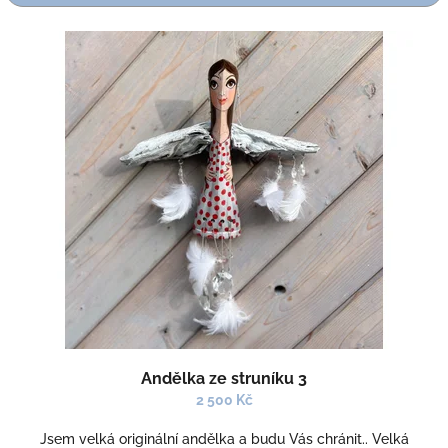
r
o
V
d
ý
u
p
k
i
t
s
ů
p
r
o
d
u
k
t
ů
Andělka ze struníku 3
2 500 Kč
Jsem velká originální andělka a budu Vás chránit.. Velká