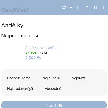
Přejít
Nák
Hledat
Přihlášení
na
CZK
obsah
koší
Andělky
Nejprodávanější
Andělka ze struníku 3
Skladem
(1 ks)
2 500 Kč
Ř
a
Doporučujeme
Nejlevnější
Nejdražší
z
e
Nejprodávanější
Abecedně
n
í
p
Otevřít filtr