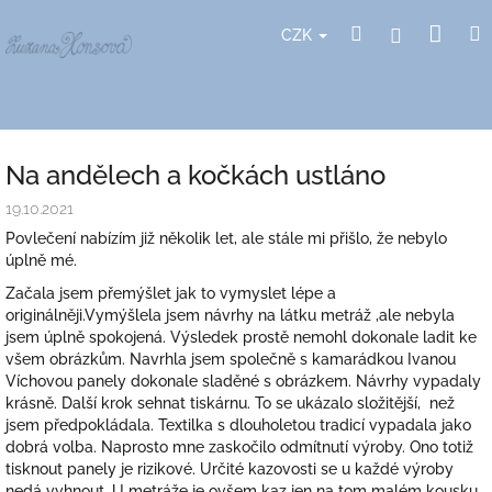
Přejít
Nák
Hledat
Přihlášení
na
CZK
obsah
koší
Na andělech a kočkách ustláno
19.10.2021
Povlečení nabízím již několik let, ale stále mi přišlo, že nebylo
úplně mé.
Začala jsem přemýšlet jak to vymyslet lépe a
originálněji.Vymýšlela jsem návrhy na látku metráž ,ale nebyla
jsem úplně spokojená. Výsledek prostě nemohl dokonale ladit ke
všem obrázkům. Navrhla jsem společně s kamarádkou Ivanou
Víchovou panely dokonale sladěné s obrázkem. Návrhy vypadaly
krásně. Další krok sehnat tiskárnu. To se ukázalo složitější, než
jsem předpokládala. Textilka s dlouholetou tradicí vypadala jako
dobrá volba. Naprosto mne zaskočilo odmítnutí výroby. Ono totiž
tisknout panely je rizikové. Určité kazovosti se u každé výroby
nedá vyhnout. U metráže je ovšem kaz jen na tom malém kousku