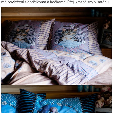
mé povlečení s andělkama a kočkama. Přeji krásné sny v saténu.