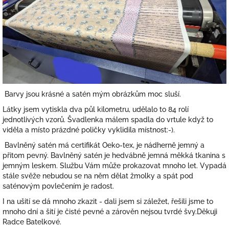
Barvy jsou krásné a satén mým obrázkům moc sluší.
Látky jsem vytiskla dva půl kilometru, udělalo to 84 rolí
jednotlivých vzorů. Švadlenka málem spadla do vrtule když to
viděla a místo prázdné poličky vyklidila místnost:-).
Bavlněný satén má certifikát Oeko-tex, je nádherně jemný a
přitom pevný. Bavlněný satén je hedvábně jemná měkká tkanina s
jemným leskem. Službu Vám může prokazovat mnoho let. Vypadá
stále svěže nebudou se na něm dělat žmolky a spát pod
saténovým povlečením je radost.
I na ušití se dá mnoho zkazit - dali jsem si záležet, řešili jsme to
mnoho dní a šití je čisté pevné a zárověn nejsou tvrdé švy.Děkuji
Radce Batelkové.