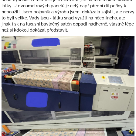
látky. U dvoumetrových panelů je celý např přední díl peřiny k
nepoužití. Jsem bojovník a výrobu jsem dokázala zajistit, ale nervy
to byli veliké. Vady jsou - látku snad využiji na něco jiného, ale
jinak tisk na luxusní bavlněný satén dopadl nádherně, vlastně lépe
než si kdokoli dokázal představit.