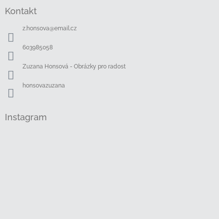
á
Kontakt
p
a
z.honsova
@
email.cz
t
í
603985058
Zuzana Honsová - Obrázky pro radost
honsovazuzana
Instagram