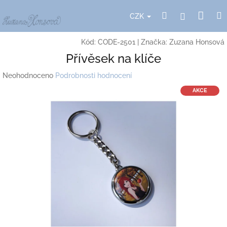
Přejít
Nák
Hledat
Přihlášení
na
CZK
obsah
koší
Kód:
CODE-2501
|
Značka:
Zuzana Honsová
Přívěsek na klíče
Průměrné
Neohodnoceno
Podrobnosti hodnocení
hodnocení
AKCE
produktu
je
0,0
z
5
hvězdiček.