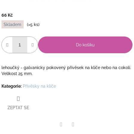
66 Kč
Měrná
Skladem
(>5 ks)
cena:
Do košíku
lehoučký - galvanicky pokovený přívěsek na klíče nebo na cokoli.
Velikost 25 mm.
Kategorie
:
Přívěsky na klíče
ZEPTAT SE
Twitter
Facebook