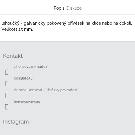
Popis
Diskuze
lehoučký - galvanicky pokovený přívěsek na klíče nebo na cokoli.
Velikost 25 mm.
Z
á
Kontakt
p
a
z.honsova
@
email.cz
t
í
603985058
Zuzana Honsová - Obrázky pro radost
honsovazuzana
Instagram