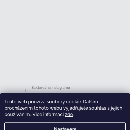
Sledovat na Instagramu
Tento web používá soubory cookie. Dalším
Facebook
procházením tohoto webu vyjadřujete souhlas s jejich
používáním.. Více informací
zde
.
Nastavení
test