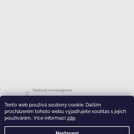
Sledovat na Instagramu
Tento web používá soubory cookie. Dalším
Facebook
procházením tohoto webu vyjadřujete souhlas s jejich
používáním.. Více informací
zde
.
Nastavení
test