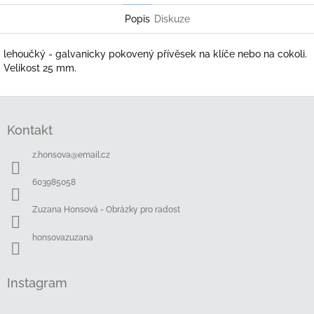
Popis
Diskuze
lehoučký - galvanicky pokovený přívěsek na klíče nebo na cokoli.
Velikost 25 mm.
Z
á
Kontakt
p
a
z.honsova
@
email.cz
t
í
603985058
Zuzana Honsová - Obrázky pro radost
honsovazuzana
Instagram