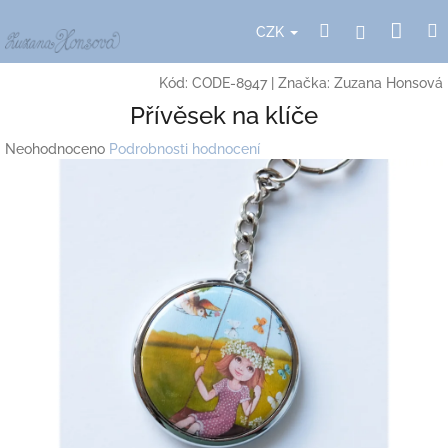
Přejít
Nák
Hledat
Přihlášení
na
CZK
obsah
koší
Kód:
CODE-8947
|
Značka:
Zuzana Honsová
Přívěsek na klíče
Průměrné
Neohodnoceno
Podrobnosti hodnocení
hodnocení
produktu
je
0,0
z
5
hvězdiček.