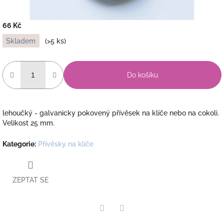
66 Kč
Měrná
Skladem
(>5 ks)
cena:
Do košíku
lehoučký - galvanicky pokovený přívěsek na klíče nebo na cokoli.
Velikost 25 mm.
Kategorie
:
Přívěsky na klíče
ZEPTAT SE
Twitter
Facebook