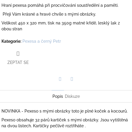
Hraní pexesa pomáhá při procvičování soustředění a paměti.
Přeji Vám krásné a hravé chvíle s mými obrázky.
Velikost 450 x 320 mm, tisk na 350g matné křídě, lesklý lak z
obou stran
Kategorie
:
Pexesa a černý Petr
ZEPTAT SE
Twitter
Facebook
Popis
Diskuze
NOVINKA - Pexeso s mými obrázky toto je plné koček a kocourů.
Pexeso obsahuje 32 párů kartiček s mými obrázky. Jsou vytištěná
na dvou listech. Kartičky pečlivě roztříháte .