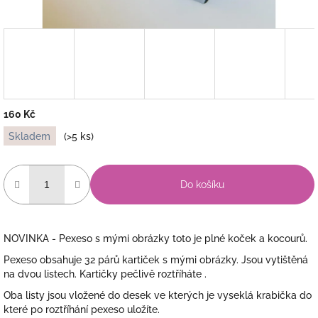
160 Kč
Měrná
Skladem
(>5 ks)
cena:
Do košíku
NOVINKA - Pexeso s mými obrázky toto je plné koček a kocourů.
Pexeso obsahuje 32 párů kartiček s mými obrázky. Jsou vytištěná
na dvou listech. Kartičky pečlivě roztříháte .
Oba listy jsou vložené do desek ve kterých je vyseklá krabička do
které po roztříhání pexeso uložíte.