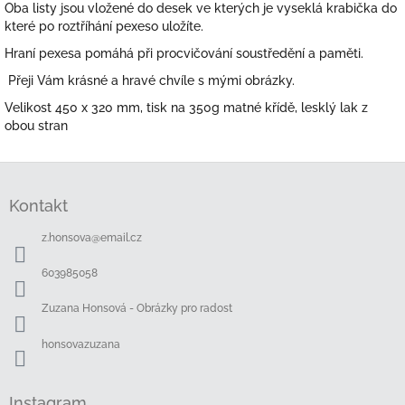
Oba listy jsou vložené do desek ve kterých je vyseklá krabička do
které po roztříhání pexeso uložíte.
Hraní pexesa pomáhá při procvičování soustředění a paměti.
Přeji Vám krásné a hravé chvíle s mými obrázky.
Velikost 450 x 320 mm, tisk na 350g matné křídě, lesklý lak z
obou stran
Z
á
Kontakt
p
a
z.honsova
@
email.cz
t
í
603985058
Zuzana Honsová - Obrázky pro radost
honsovazuzana
Instagram