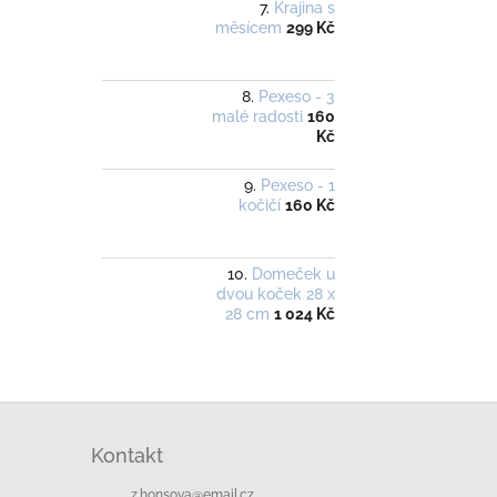
Krajina s
měsícem
299 Kč
Pexeso - 3
malé radosti
160
Kč
Pexeso - 1
kočičí
160 Kč
Domeček u
dvou koček 28 x
28 cm
1 024 Kč
Z
á
Kontakt
p
a
z.honsova
@
email.cz