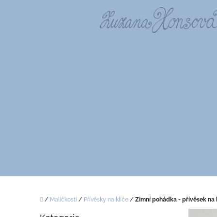
Přejít
na
obsah
Domů
/
Maličkosti
/
Přívěsky na klíče
/
Zimní pohádka - přívěsek na 
P