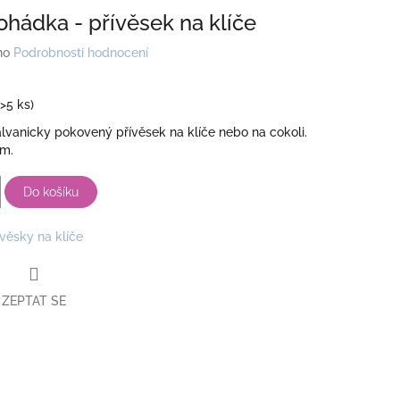
ohádka - přívěsek na klíče
no
Podrobnosti hodnocení
(>5 ks)
lvanicky pokovený přívěsek na klíče nebo na cokoli.
mm.
Do košíku
ívěsky na klíče
ZEPTAT SE
book