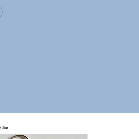
klíče