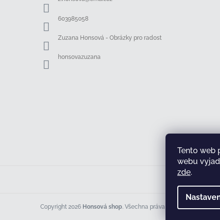
t
í
603985058
Zuzana Honsová - Obrázky pro radost
honsovazuzana
Tento web 
webu vyjadř
zde
.
Nastaven
Copyright 2026
Honsová shop
. Všechna práva vyhrazena.