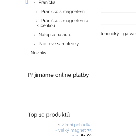
Přáníčka
Přáníčko s magnetem
Přáníčko s magnetem a
klíčenkou
lehoučký - galvan
Nálepka na auto
Papírové samolepky
Novinky
Přijímáme online platby
Top 10 produktů
Zimní pohádka
- velký magnet 75
mm
61 Kč