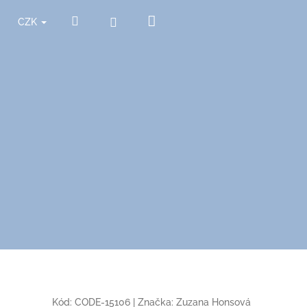
Nákupní
Hledat
Přihlášení
CZK
košík
Kód:
CODE-15106
|
Značka:
Zuzana Honsová