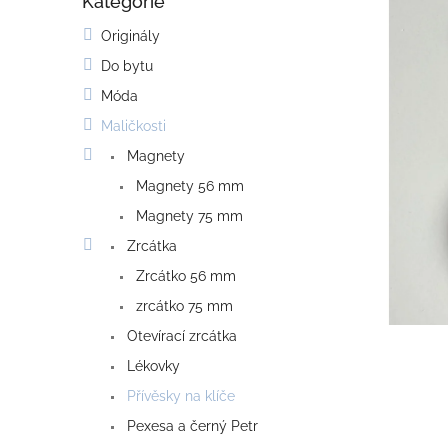
Kategorie
o
Přeskočit
kategorie
s
Originály
t
Do bytu
r
a
Móda
n
Maličkosti
n
í
Magnety
p
Magnety 56 mm
a
Magnety 75 mm
n
e
Zrcátka
l
Zrcátko 56 mm
zrcátko 75 mm
Otevírací zrcátka
Lékovky
Přívěsky na klíče
Pexesa a černý Petr