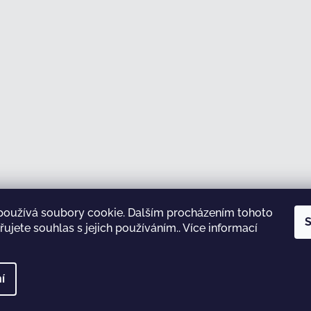
používá soubory cookie. Dalším procházením tohoto
Sledovat na Instagramu
S
ujete souhlas s jejich používáním.. Více informací
test
í