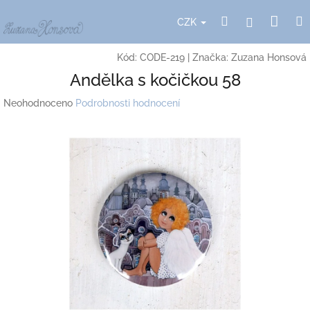
Přejít
Nák
Hledat
Přihlášení
na
CZK
obsah
koší
Kód:
CODE-219
|
Značka:
Zuzana Honsová
Andělka s kočičkou 58
Průměrné
Neohodnoceno
Podrobnosti hodnocení
hodnocení
produktu
je
0,0
z
5
hvězdiček.