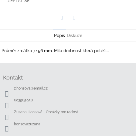
ZEPTAT SE
Twitter
Facebook
Popis
Diskuze
Průměr zrcátka je 56 mm. Milá drobnost která potěší...
Z
á
Kontakt
p
a
z.honsova
@
email.cz
t
í
603985058
Zuzana Honsová - Obrázky pro radost
honsovazuzana