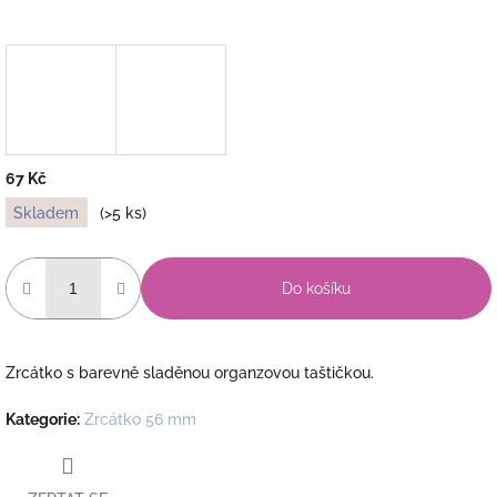
67 Kč
Měrná
Skladem
(>5 ks)
cena:
Do košíku
Zrcátko s barevně sladěnou organzovou taštičkou.
Kategorie
:
Zrcátko 56 mm