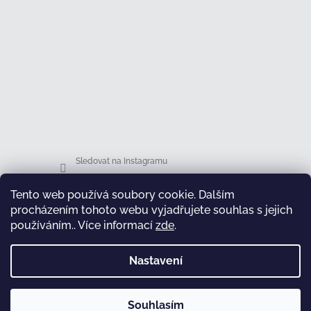
Sledovat na Instagramu
Tento web používá soubory cookie. Dalším
Facebook
procházením tohoto webu vyjadřujete souhlas s jejich
používáním.. Více informací
zde
.
Nastavení
test
Souhlasím
Copyright 2026
Honsová shop
. Všechna práva
Vytvořil Shoptet