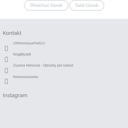
Předchozí článek
Další článek
Z
á
Kontakt
p
a
z.honsova
@
email.cz
t
í
603985058
Zuzana Honsová - Obrázky pro radost
honsovazuzana
Instagram