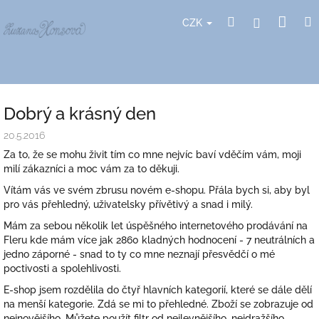
Přejít
Nák
Hledat
Přihlášení
na
CZK
obsah
koší
Dobrý a krásný den
20.5.2016
Za to, že se mohu živit tím co mne nejvíc baví vděčím vám, moji
milí zákazníci a moc vám za to děkuji.
Vítám vás ve svém zbrusu novém e-shopu. Přála bych si, aby byl
pro vás přehledný, uživatelsky přívětivý a snad i milý.
Mám za sebou několik let úspěšného internetového prodávání na
Fleru kde mám více jak 2860 kladných hodnocení - 7 neutrálních a
jedno záporné - snad to ty co mne neznají přesvědčí o mé
poctivosti a spolehlivosti.
E-shop jsem rozdělila do čtyř hlavních kategorií, které se dále dělí
na menší kategorie. Zdá se mi to přehledné. Zboží se zobrazuje od
nejnovějšího. Můžete použít filtr od nejlevnějšího, nejdražšího,