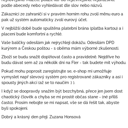
podle abecedy nebo vyhledávat dle slov nebo názvů.
Zákazníci ze zahraničí si v pravém horním rohu zvolí měnu euro a
pak už systém automaticky zvolí eurový účet.
V nejbližší době bude spuštěna platební brána (platba kartou) a i
placení bude komfortní a rychlé.
Vaše balíčky odesílám jak nejrychleji dokážu. Odesílám DPD
kurýrem a Českou poštou - s oběma mám výborné zkušenosti.
Zboží se budu snažit doplňovat často a pravidelně. Nejdříve ho
budu dávat sem až za několik dní na Fler - tak budete mít výhodu.
Pokud mohu poprosit zaregistrujte se, e-shop mi umožňuje
vymyslet např slevový systém pro registrované zákazníky a asi i
spousty jiných akcí (až se to naučím :) ).
I když se doopravdy snažím být bezchybná, přece jen jsem dost
chaotický člověk a chyba se mi prostě občas stane - (né příliš
často). Prosím nebojte se mi napsat, vše se dá řešit tak, abyste
byli spokojeni.
Dobrý a krásný den přeji. Zuzana Honsová