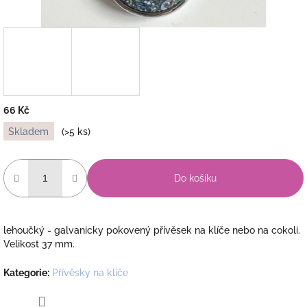
66 Kč
Měrná
Skladem
(>5 ks)
cena:
Do košíku
lehoučký - galvanicky pokovený přívěsek na klíče nebo na cokoli.
Velikost 37 mm.
Kategorie
:
Přívěsky na klíče