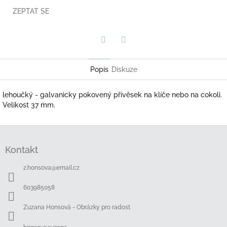
ZEPTAT SE
Twitter
Facebook
Popis
Diskuze
lehoučký - galvanicky pokovený přívěsek na klíče nebo na cokoli.
Velikost 37 mm.
Z
á
Kontakt
p
a
z.honsova
@
email.cz
t
í
603985058
Zuzana Honsová - Obrázky pro radost