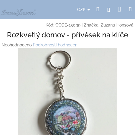
Přejít
Nák
Hledat
Přihlášení
na
CZK
obsah
koší
Kód:
CODE-15099
|
Značka:
Zuzana Honsová
Rozkvetlý domov - přívěsek na klíče
Průměrné
Neohodnoceno
Podrobnosti hodnocení
hodnocení
produktu
je
0,0
z
5
hvězdiček.