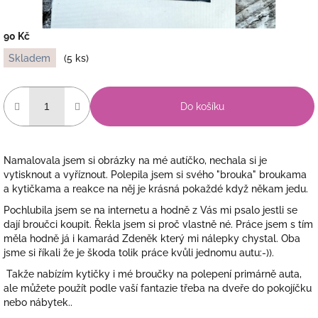
90 Kč
Měrná
Skladem
(5 ks)
cena:
Do košíku
Namalovala jsem si obrázky na mé autíčko, nechala si je
vytisknout a vyříznout. Polepila jsem si svého "brouka" broukama
a kytičkama a reakce na něj je krásná pokaždé když někam jedu.
Pochlubila jsem se na internetu a hodně z Vás mi psalo jestli se
dají broučci koupit. Řekla jsem si proč vlastně né. Práce jsem s tím
měla hodně já i kamarád Zdeněk který mi nálepky chystal. Oba
jsme si říkali že je škoda tolik práce kvůli jednomu autu:-)).
Takže nabízím kytičky i mé broučky na polepení primárně auta,
ale můžete použít podle vaší fantazie třeba na dveře do pokojíčku
nebo nábytek..