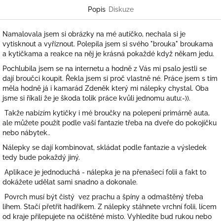
Popis
Diskuze
Namalovala jsem si obrázky na mé autíčko, nechala si je
vytisknout a vyříznout. Polepila jsem si svého "brouka" broukama
a kytičkama a reakce na něj je krásná pokaždé když někam jedu.
Pochlubila jsem se na internetu a hodně z Vás mi psalo jestli se
dají broučci koupit. Řekla jsem si proč vlastně né. Práce jsem s tím
měla hodně já i kamarád Zdeněk který mi nálepky chystal. Oba
jsme si říkali že je škoda tolik práce kvůli jednomu autu:-)).
Takže nabízím kytičky i mé broučky na polepení primárně auta,
ale můžete použít podle vaší fantazie třeba na dveře do pokojíčku
nebo nábytek..
Nálepky se dají kombinovat, skládat podle fantazie a výsledek
tedy bude pokaždý jiný.
Aplikace je jednoduchá - nálepka je na přenašecí folii a fakt to
dokážete udělat sami snadno a dokonale.
Povrch musí být čistý vez prachu a špíny a odmaštěný třeba
lihem. Stačí přetřít hadříkem. Z nálepky stáhnete vrchní folii, lícem
od kraje přilepujete na očištěné místo. Vyhledíte bud rukou nebo