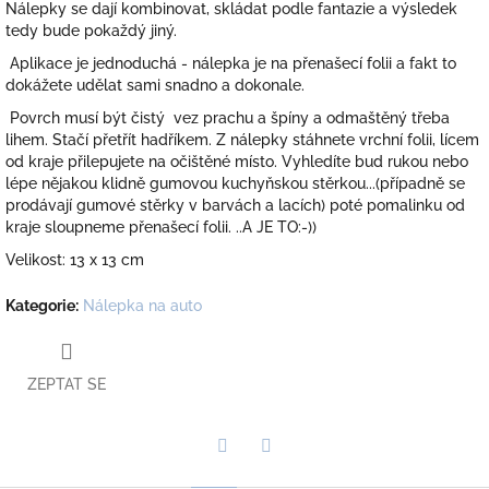
Nálepky se dají kombinovat, skládat podle fantazie a výsledek
tedy bude pokaždý jiný.
Aplikace je jednoduchá - nálepka je na přenašecí folii a fakt to
dokážete udělat sami snadno a dokonale.
Povrch musí být čistý vez prachu a špíny a odmaštěný třeba
lihem. Stačí přetřít hadříkem. Z nálepky stáhnete vrchní folii, lícem
od kraje přilepujete na očištěné místo. Vyhledíte bud rukou nebo
lépe nějakou klidně gumovou kuchyňskou stěrkou...(případně se
prodávají gumové stěrky v barvách a lacích) poté pomalinku od
kraje sloupneme přenašecí folii. ..A JE TO:-))
Velikost: 13 x 13 cm
Kategorie
:
Nálepka na auto
ZEPTAT SE
Twitter
Facebook