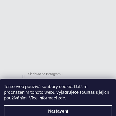
Sledovat na Instagramu
Tento web používá soubory cookie. Dalším
Facebook
procházením tohoto webu vyjadřujete souhlas s jejich
používáním.. Více informací
zde
.
Nastavení
test