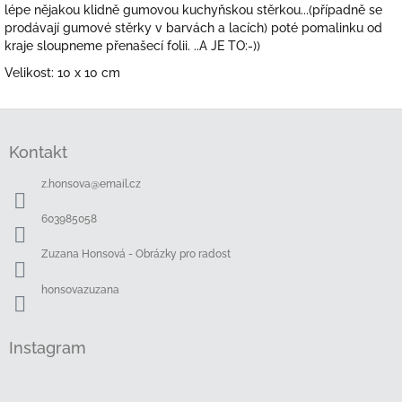
lépe nějakou klidně gumovou kuchyňskou stěrkou...(případně se
prodávají gumové stěrky v barvách a lacích) poté pomalinku od
kraje sloupneme přenašecí folii. ..A JE TO:-))
Velikost: 10 x 10 cm
Z
á
Kontakt
p
a
z.honsova
@
email.cz
t
í
603985058
Zuzana Honsová - Obrázky pro radost
honsovazuzana
Instagram