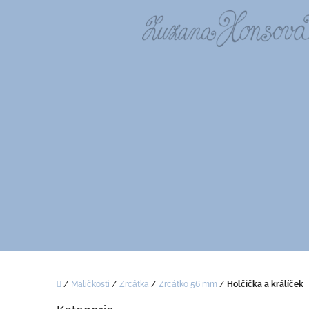
Přejít
na
obsah
Domů
/
Maličkosti
/
Zrcátka
/
Zrcátko 56 mm
/
Holčička a králíček
P