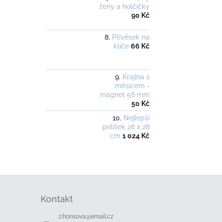
ženy a holčičky
90 Kč
Přívěsek na
klíče
66 Kč
Krajina s
měsícem -
magnet 56 mm
50 Kč
Nejlepší
pelíšek 28 x 28
cm
1 024 Kč
Z
á
Kontakt
p
a
z.honsova
@
email.cz