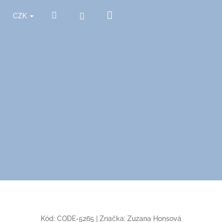
Nákupní
Hledat
Přihlášení
CZK
košík
Kód:
CODE-5265
|
Značka:
Zuzana Honsová