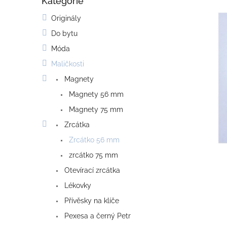
Kategorie
o
Přeskočit
kategorie
s
Originály
t
Do bytu
r
a
Móda
n
Maličkosti
n
í
Magnety
p
Magnety 56 mm
a
Magnety 75 mm
n
e
Zrcátka
l
Zrcátko 56 mm
zrcátko 75 mm
Otevírací zrcátka
Lékovky
Přívěsky na klíče
Pexesa a černý Petr