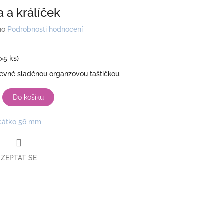
 a králíček
no
Podrobnosti hodnocení
(>5 ks)
revně sladěnou organzovou taštičkou.
Do košíku
cátko 56 mm
ZEPTAT SE
book