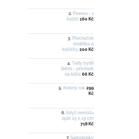
Pexeso - 1
kočičí
160 Kč
Plecháček
Andělka a
kočičky
200 Kč
Tady bydlí
štěstí - přívěsek
na klíče
66 Kč
Krásný rok
299
Kč
Když nemůžu
spát 23 x 23 cm
718 Kč
Samolepky