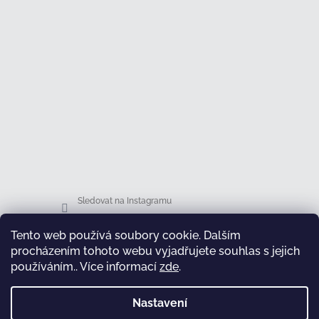
Sledovat na Instagramu
Tento web používá soubory cookie. Dalším
Facebook
procházením tohoto webu vyjadřujete souhlas s jejich
používáním.. Více informací
zde
.
Nastavení
test