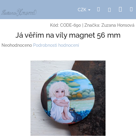
Přejít
Nák
Hledat
Přihlášení
na
CZK
obsah
koší
Kód:
CODE-690
|
Značka:
Zuzana Honsová
Já věřím na víly magnet 56 mm
Průměrné
Neohodnoceno
Podrobnosti hodnocení
hodnocení
produktu
je
0,0
z
5
hvězdiček.