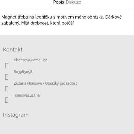
Popis
Diskuze
Magnet třeba na ledničku s motivem mého obrázku. Dárkově
zabalený. Milá drobnost, která potěší.
Z
á
Kontakt
p
a
z.honsova
@
email.cz
t
í
603985058
Zuzana Honsová - Obrázky pro radost
honsovazuzana
Instagram