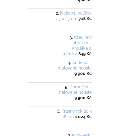
Nejlepší pelíšek
23 x 23 cm
718 Kč
Otevírací
obrázek -
Andělka a
kočičky
849 Kč
Andělka -
malované housle
9 900 Kč
Domeček -
malované housle
9 900 Kč
Krásný rok 28 x
28 cm
1 024 Kč
Rozkvetlý