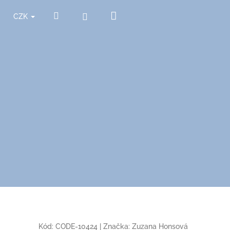
Nákupní
Hledat
Přihlášení
CZK
košík
Kód:
CODE-10424
|
Značka:
Zuzana Honsová