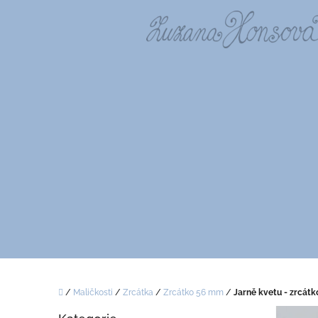
Přejít
na
obsah
Domů
/
Maličkosti
/
Zrcátka
/
Zrcátko 56 mm
/
Jarně kvetu - zrcátk
P