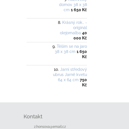
domov 38 x 38
cm
1 650 Kč
Krásný rok.. -
originál
olejomalba
40
000 Kč
Těším se na jaro
38 x 38 cm
1 650
Kč
Jarní středový
ubrus Jarně kvetu
64 x 64 cm
750
Kč
Z
á
Kontakt
p
a
z.honsova
@
email.cz