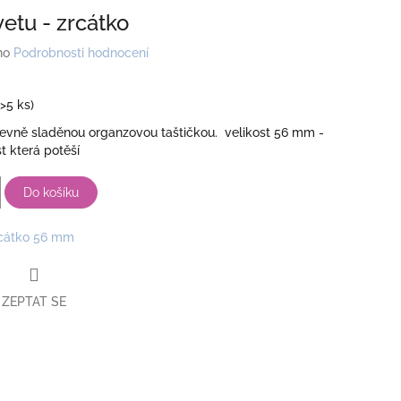
etu - zrcátko
no
Podrobnosti hodnocení
(>5 ks)
revně sladěnou organzovou taštičkou. velikost 56 mm -
t která potěší
Do košíku
cátko 56 mm
ZEPTAT SE
book