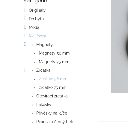
Kategorie
o
Přeskočit
kategorie
s
Originály
t
Do bytu
r
a
Móda
n
Maličkosti
n
í
Magnety
p
Magnety 56 mm
a
Magnety 75 mm
n
e
Zrcátka
l
Zrcátko 56 mm
zrcátko 75 mm
Otevírací zrcátka
Lékovky
Přívěsky na klíče
Pexesa a černý Petr