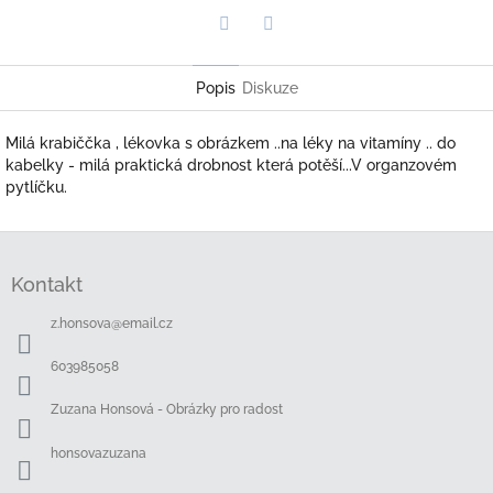
Twitter
Facebook
Popis
Diskuze
Milá krabiččka , lékovka s obrázkem ..na léky na vitamíny .. do
kabelky - milá praktická drobnost která potěší...V organzovém
pytlíčku.
Z
á
Kontakt
p
a
z.honsova
@
email.cz
t
í
603985058
Zuzana Honsová - Obrázky pro radost
honsovazuzana