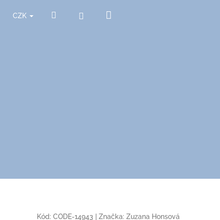
Nákupní
Hledat
Přihlášení
CZK
košík
Kód:
CODE-14943
|
Značka:
Zuzana Honsová