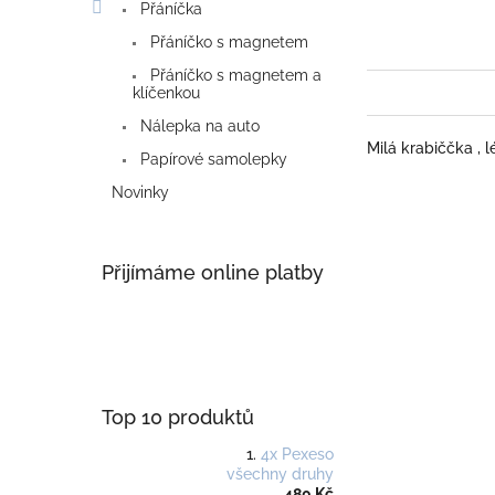
Přáníčka
Přáníčko s magnetem
Přáníčko s magnetem a
klíčenkou
Nálepka na auto
Milá krabiččka , 
Papírové samolepky
Novinky
Přijímáme online platby
Top 10 produktů
4x Pexeso
všechny druhy
480 Kč