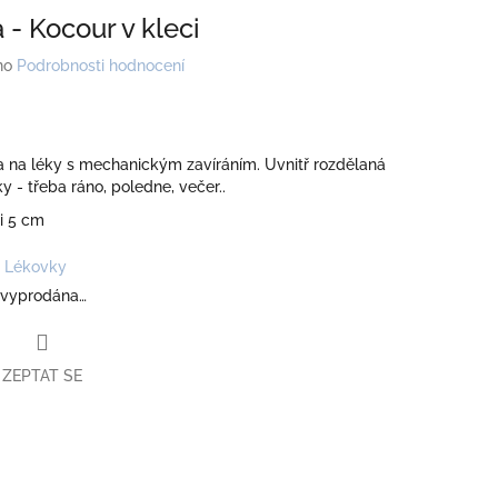
 - Kocour v kleci
no
Podrobnosti hodnocení
a na léky s mechanickým zavíráním. Uvnitř rozdělaná
ky - třeba ráno, poledne, večer..
si 5 cm
Lékovky
 vyprodána…
ZEPTAT SE
book