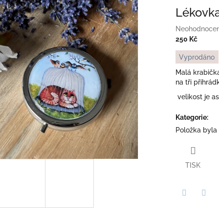
Lékovka
Průměrné
Neohodnoce
hodnocení
250 Kč
produktu
Měrná
Vyprodáno
je
cena:
0,0
Malá krabičk
z
na tři přihrád
5
velikost je a
hvězdiček.
Kategorie
:
Položka byla
TISK
Twitter
Face