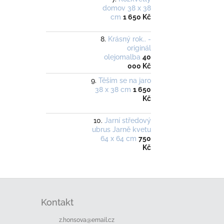
domov 38 x 38
cm
1 650 Kč
Krásný rok.. -
originál
olejomalba
40
000 Kč
Těším se na jaro
38 x 38 cm
1 650
Kč
Jarní středový
ubrus Jarně kvetu
64 x 64 cm
750
Kč
Z
á
Kontakt
p
a
z.honsova
@
email.cz