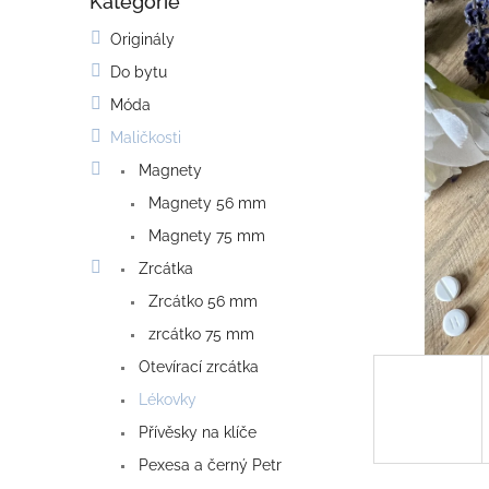
Kategorie
o
Přeskočit
kategorie
s
Originály
t
Do bytu
r
a
Móda
n
Maličkosti
n
í
Magnety
p
Magnety 56 mm
a
Magnety 75 mm
n
e
Zrcátka
l
Zrcátko 56 mm
zrcátko 75 mm
Otevírací zrcátka
Lékovky
Přívěsky na klíče
Pexesa a černý Petr