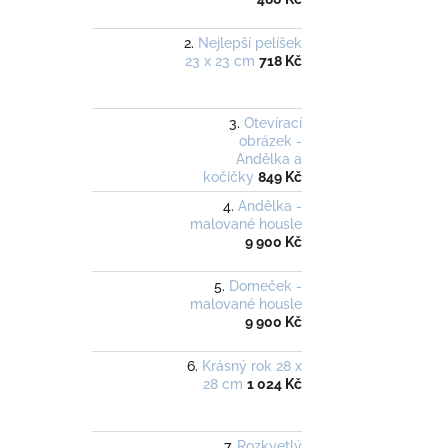
Nejlepší pelíšek
23 x 23 cm
718 Kč
Otevírací
obrázek -
Andělka a
kočičky
849 Kč
Andělka -
malované housle
9 900 Kč
Domeček -
malované housle
9 900 Kč
Krásný rok 28 x
28 cm
1 024 Kč
Rozkvetlý