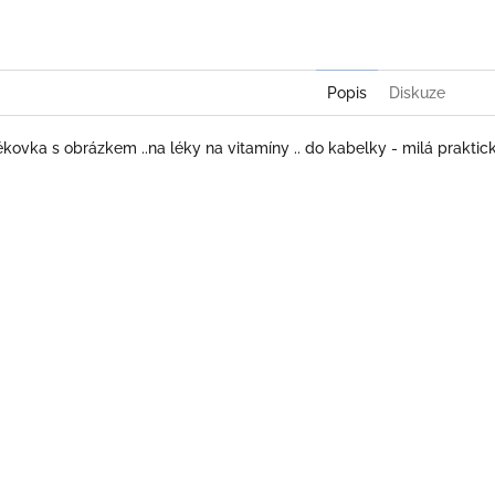
Popis
Diskuze
lékovka s obrázkem ..na léky na vitamíny .. do kabelky - milá praktic