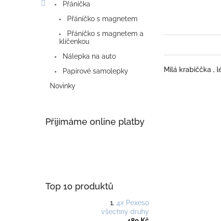
Přáníčka
Přáníčko s magnetem
Přáníčko s magnetem a
klíčenkou
Nálepka na auto
Milá krabiččka , 
Papírové samolepky
Novinky
Přijímáme online platby
Top 10 produktů
4x Pexeso
všechny druhy
480 Kč