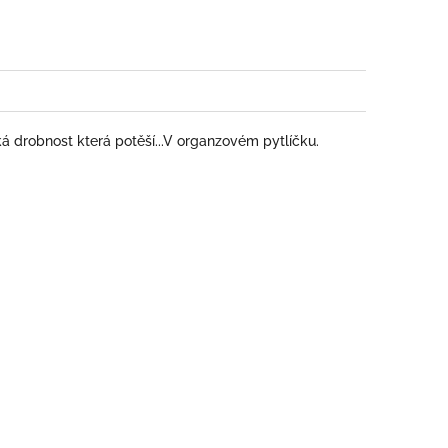
book
ká drobnost která potěší...V organzovém pytlíčku.