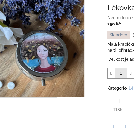
Lékovka
Průměrné
Neohodnoce
hodnocení
250 Kč
produktu
Měrná
Skladem
je
cena:
0,0
Malá krabičk
z
na tři přihrád
5
velikost je a
hvězdiček.
Kategorie
:
Lé
TISK