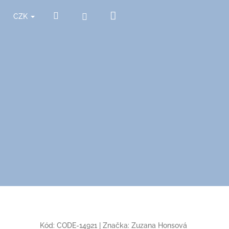
Nákupní
Hledat
Přihlášení
CZK
košík
Kód:
CODE-14921
|
Značka:
Zuzana Honsová