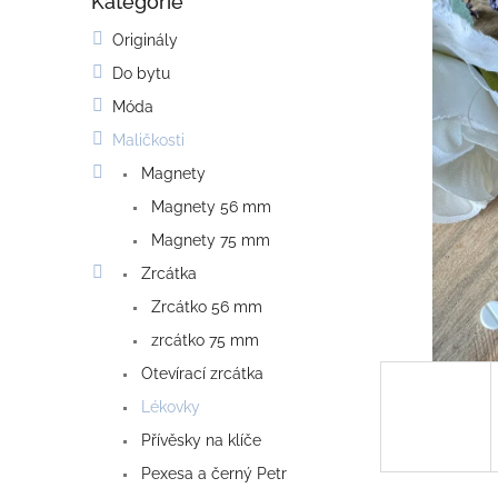
Kategorie
o
Přeskočit
kategorie
s
Originály
t
Do bytu
r
a
Móda
n
Maličkosti
n
í
Magnety
p
Magnety 56 mm
a
Magnety 75 mm
n
e
Zrcátka
l
Zrcátko 56 mm
zrcátko 75 mm
Otevírací zrcátka
Lékovky
Přívěsky na klíče
Pexesa a černý Petr