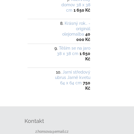
domov 38 x 38
cm
1 650 Kč
Krásný rok.. -
originál
olejomalba
40
000 Kč
Těším se na jaro
38 x 38 cm
1 650
Kč
Jarní středový
ubrus Jarně kvetu
64 x 64 cm
750
Kč
Z
á
Kontakt
p
a
z.honsova
@
email.cz