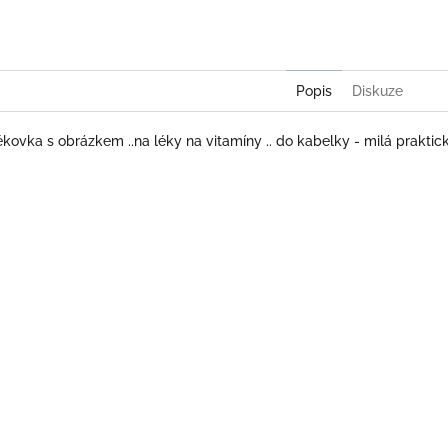
Twitter
Face
Popis
Diskuze
lékovka s obrázkem ..na léky na vitamíny .. do kabelky - milá praktic