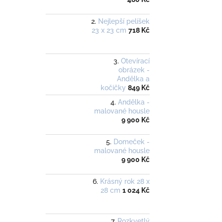
Nejlepší pelíšek
23 x 23 cm
718 Kč
Otevírací
obrázek -
Andělka a
kočičky
849 Kč
Andělka -
malované housle
9 900 Kč
Domeček -
malované housle
9 900 Kč
Krásný rok 28 x
28 cm
1 024 Kč
Rozkvetlý