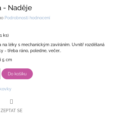
 - Naděje
no
Podrobnosti hodnocení
(1 ks)
a na léky s mechanickým zavíráním. Uvnitř rozdělaná
ky - třeba ráno, poledne, večer..
si 5 cm
Do košíku
kovky
ZEPTAT SE