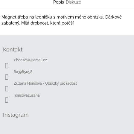
Popis
Diskuze
Magnet třeba na ledničku s motivem mého obrázku. Dárkově
zabalený. Milá drobnost, která potěší.
Z
á
Kontakt
p
a
z.honsova
@
email.cz
t
í
603985058
Zuzana Honsová - Obrázky pro radost
honsovazuzana
Instagram