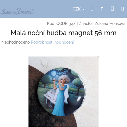
Přejít
Nák
Hledat
Přihlášení
na
CZK
obsah
koší
Kód:
CODE-344
|
Značka:
Zuzana Honsová
Malá noční hudba magnet 56 mm
Průměrné
Neohodnoceno
Podrobnosti hodnocení
hodnocení
produktu
je
0,0
z
5
hvězdiček.