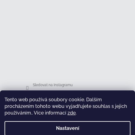
Sledovat na Instagramu
Tento web používá soubory cookie. Dalším
Facebook
procházením tohoto webu vyjadřujete souhlas s jejich
používáním.. Více informací
zde
.
Nastavení
test