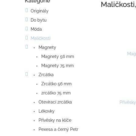
Kategorie
o
Přeskočit
Maličkosti
kategorie
s
Originály
t
Do bytu
r
a
Móda
n
Maličkosti
n
í
Magnety
p
Mag
Magnety 56 mm
a
Magnety 75 mm
n
e
Zrcátka
l
Zrcátko 56 mm
zrcátko 75 mm
Otevírací zrcátka
Přívěsky
Lékovky
Přívěsky na klíče
Pexesa a černý Petr