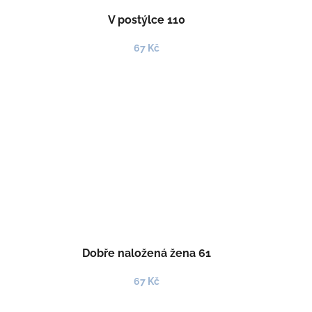
V postýlce 110
67 Kč
Dobře naložená žena 61
67 Kč