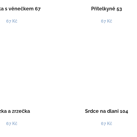
ka s věnečkem 67
Přítelkyně 53
67 Kč
67 Kč
zka a zrzečka
Srdce na dlani 104
67 Kč
67 Kč