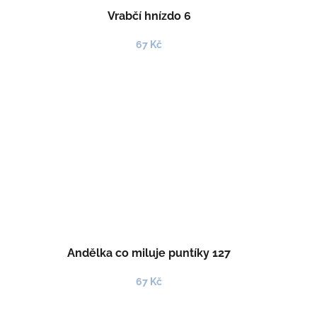
Vrabčí hnízdo 6
67 Kč
Andělka co miluje puntíky 127
67 Kč