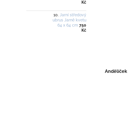
Kč
Jarní středový
ubrus Jarně kvetu
64 x 64 cm
750
Kč
Andělíček 