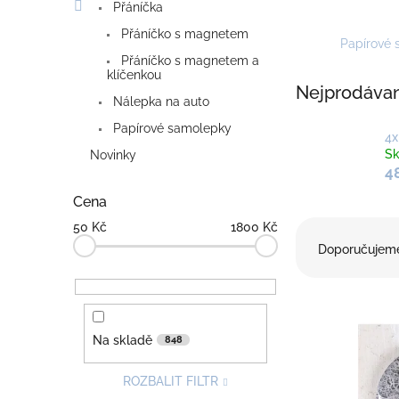
Přáníčka
Přáníčko s magnetem
Papírové
Přáníčko s magnetem a
klíčenkou
Nejprodávan
Nálepka na auto
Papírové samolepky
4x
S
Novinky
4
Cena
Ř
50
Kč
1800
Kč
a
Doporučujem
z
e
V
n
ý
í
p
Na skladě
p
848
i
r
s
o
ROZBALIT FILTR