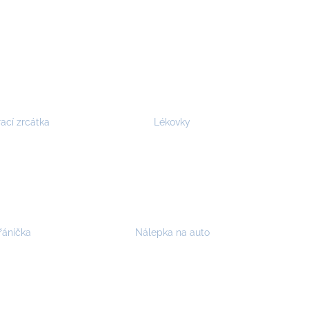
rací zrcátka
Lékovky
řáníčka
Nálepka na auto