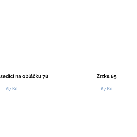
sedící na obláčku 78
Zrzka 65
67 Kč
67 Kč