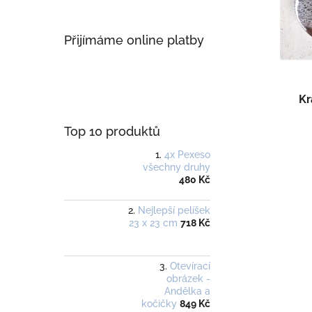
p
d
r
u
o
k
Přijímáme online platby
d
t
u
ů
k
t
Kr
ů
Top 10 produktů
4x Pexeso
všechny druhy
480 Kč
Nejlepší pelíšek
23 x 23 cm
718 Kč
Otevírací
obrázek -
Andělka a
kočičky
849 Kč