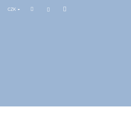
Nákupní
Hledat
Přihlášení
CZK
košík