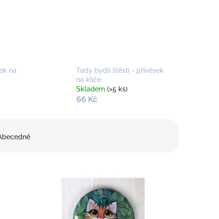
ek na
Tady bydlí štěstí - přívěsek
na klíče
Skladem
(>5 ks)
66 Kč
Abecedně