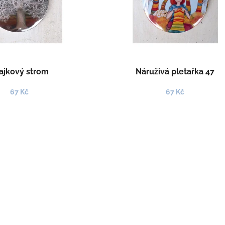
ajkový strom
Náruživá pletařka 47
67 Kč
67 Kč