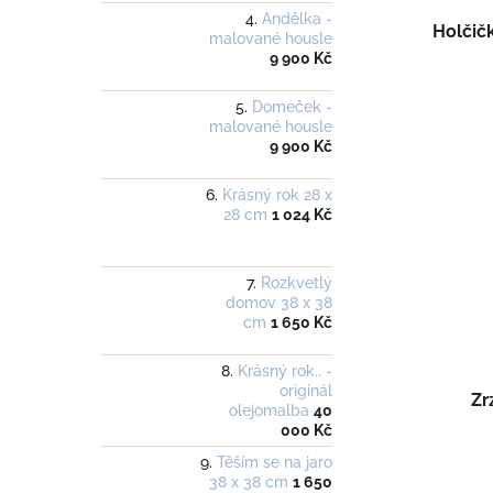
Andělka -
Holčič
malované housle
9 900 Kč
Domeček -
malované housle
9 900 Kč
Krásný rok 28 x
28 cm
1 024 Kč
Rozkvetlý
domov 38 x 38
cm
1 650 Kč
Krásný rok.. -
originál
Zr
olejomalba
40
000 Kč
Těším se na jaro
38 x 38 cm
1 650