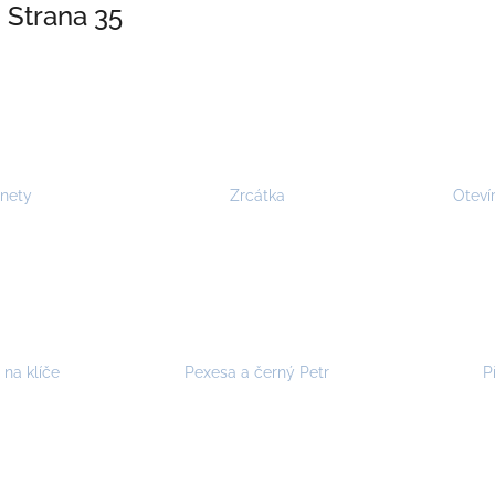
, Strana 35
nety
Zrcátka
Oteví
 na klíče
Pexesa a černý Petr
P