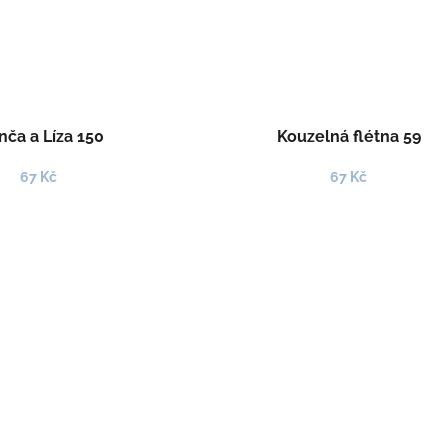
ča a Líza 150
Kouzelná flétna 59
67 Kč
67 Kč