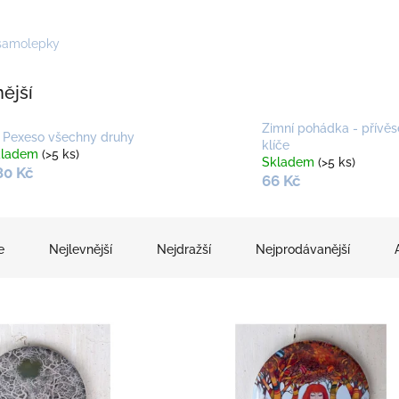
 samolepky
ější
Zimní pohádka - přívěs
 Pexeso všechny druhy
klíče
kladem
(>5 ks)
Skladem
(>5 ks)
80 Kč
66 Kč
e
Nejlevnější
Nejdražší
Nejprodávanější