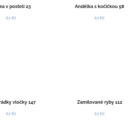
ka v posteli 23
Andělka s kočičkou 58
67 Kč
67 Kč
ádky vločky 147
Zamilované ryby 112
67 Kč
67 Kč