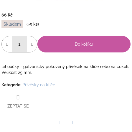
66 Kč
Měrná
Skladem
(>5 ks)
cena:
Do košíku
lehoučký - galvanicky pokovený přívěsek na klíče nebo na cokoli.
Velikost 25 mm.
Kategorie
:
Přívěsky na klíče
ZEPTAT SE
Twitter
Facebook