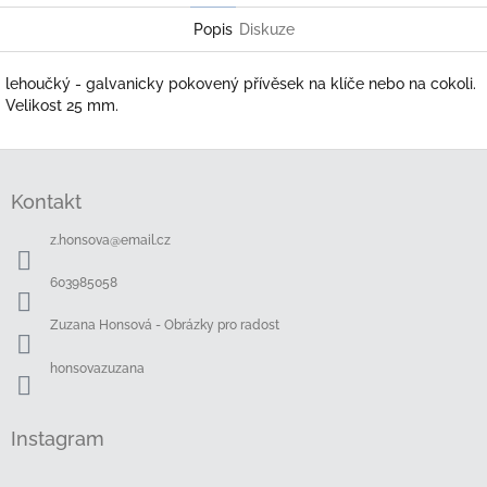
Popis
Diskuze
lehoučký - galvanicky pokovený přívěsek na klíče nebo na cokoli.
Velikost 25 mm.
Z
á
Kontakt
p
a
z.honsova
@
email.cz
t
í
603985058
Zuzana Honsová - Obrázky pro radost
honsovazuzana
Instagram