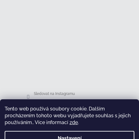
Sledovat na Instagramu
Tento web používá soubory cookie. Dalším
Facebook
procházením tohoto webu vyjadřujete souhlas s jejich
používáním.. Více informací
zde
.
Nastavení
test