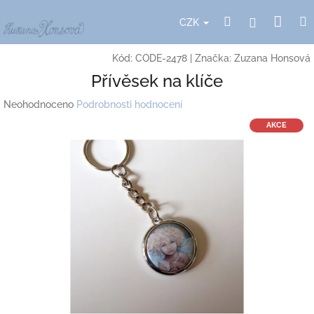
Přejít
Nák
Hledat
Přihlášení
na
CZK
obsah
koší
Kód:
CODE-2478
|
Značka:
Zuzana Honsová
Přívěsek na klíče
Průměrné
Neohodnoceno
Podrobnosti hodnocení
hodnocení
AKCE
produktu
je
0,0
z
5
hvězdiček.