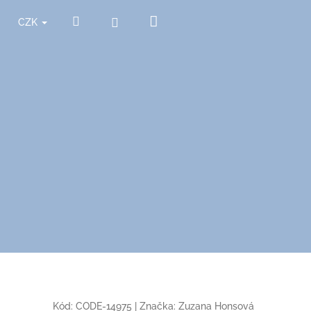
Nákupní
Hledat
Přihlášení
CZK
košík
Kód:
CODE-14975
|
Značka:
Zuzana Honsová