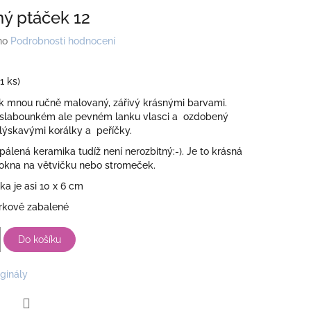
ý ptáček 12
no
Podrobnosti hodnocení
(1 ks)
k mnou ručně malovaný, zářivý krásnými barvami.
slabounkém ale pevném lanku vlasci a ozdobený
lýskavými korálky a peříčky.
ypálená keramika tudíž není nerozbitný:-). Je to krásná
okna na větvičku nebo stromeček.
ka je asi 10 x 6 cm
rkově zabalené
Do košíku
iginály