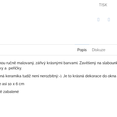
TISK
Twitter
Face
Popis
Diskuze
ou ručně malovaný, zářivý krásnými barvami. Zavěšený na slabo
ky a peříčky.
ená keramika tudíž není nerozbitný:-). Je to krásná dekorace do okn
e asi 10 x 6 cm
vě zabalené