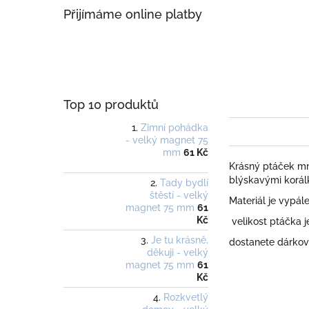
Přijímáme online platby
Top 10 produktů
Zimní pohádka
- velký magnet 75
mm
61 Kč
Krásný ptáček mn
blýskavými korál
Tady bydlí
štěstí - velký
Materiál je vypál
magnet 75 mm
61
Kč
velikost ptáčka j
Je tu krásně,
dostanete dárko
děkuji - velký
magnet 75 mm
61
Kč
Rozkvetlý