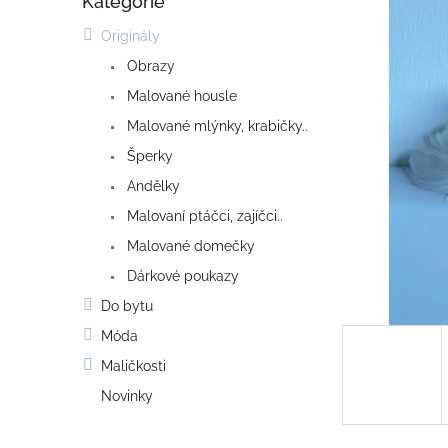
Kategorie
o
Přeskočit
kategorie
s
Originály
t
Obrazy
r
a
Malované housle
n
Malované mlýnky, krabičky..
n
í
Šperky
p
Andělky
a
Malovaní ptáčci, zajíčci..
n
e
Malované domečky
l
Dárkové poukazy
Do bytu
Móda
Maličkosti
Novinky