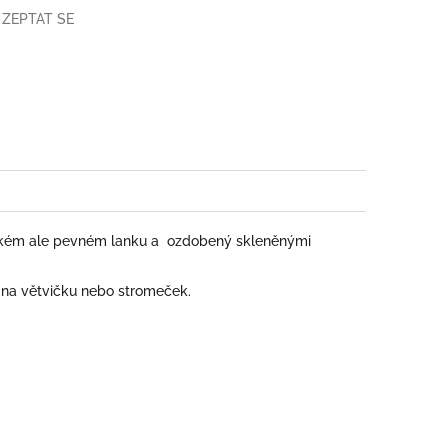
ZEPTAT SE
book
unkém ale pevném lanku a ozdobený skleněnými
a na větvičku nebo stromeček.