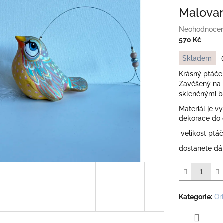
Malovan
Průměrné
Neohodnoce
hodnocení
570 Kč
produktu
Měrná
Skladem
je
cena:
0,0
Krásný ptáče
z
Zavěšený na 
5
skleněnými b
hvězdiček.
Materiál je v
dekorace do 
velikost ptáč
dostanete dá
Kategorie
:
Or