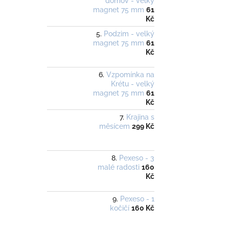
domov - velký
magnet 75 mm
61
Kč
Podzim - velký
magnet 75 mm
61
Kč
Vzpomínka na
Krétu - velký
magnet 75 mm
61
Kč
Krajina s
měsícem
299 Kč
Pexeso - 3
malé radosti
160
Kč
Pexeso - 1
kočičí
160 Kč