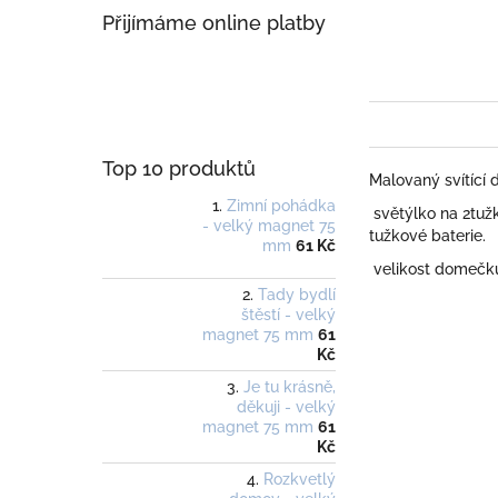
Přijímáme online platby
Top 10 produktů
Malovaný svítící
Zimní pohádka
světýlko na 2tuž
- velký magnet 75
tužkové baterie.
mm
61 Kč
velikost domečku 
Tady bydlí
štěstí - velký
magnet 75 mm
61
Kč
Je tu krásně,
děkuji - velký
magnet 75 mm
61
Kč
Rozkvetlý