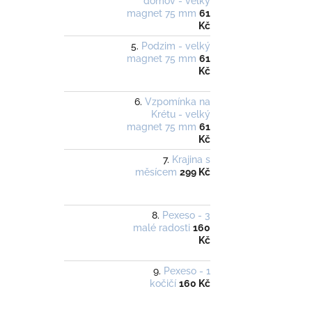
domov - velký
magnet 75 mm
61
Kč
Podzim - velký
magnet 75 mm
61
Kč
Vzpomínka na
Krétu - velký
magnet 75 mm
61
Kč
Krajina s
měsícem
299 Kč
Pexeso - 3
malé radosti
160
Kč
Pexeso - 1
kočičí
160 Kč