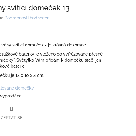
ý svítící domeček 13
no
Podrobnosti hodnocení
věný svítící domeček - je krásná dekorace
2 tužkové baterky je vloženo do vyfrézované přesně
ihrádky"..Světýlko Vám přidám k domečku stačí jen
žkové baterie.
čku je 14 x 10 x 4 cm.
lované domečky
 vyprodána…
ZEPTAT SE