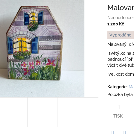
Malovan
Průměrné
Neohodnoce
hodnocení
1 200 Kč
produktu
Měrná
Vyprodáno
je
cena:
0,0
Malovaný dře
z
světýlko na 
5
padnoucí "př
hvězdiček.
vložit dvě tu
velikost dome
Kategorie
:
Ma
Položka byla
TISK