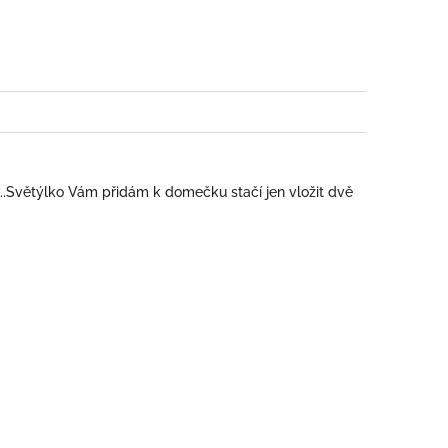
book
..Světýlko Vám přidám k domečku stačí jen vložit dvě