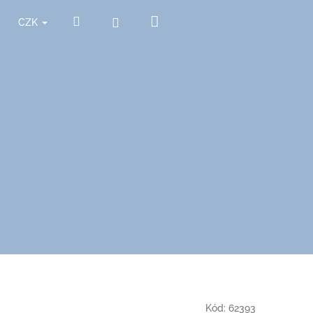
Nákupní
Hledat
Přihlášení
CZK
košík
Kód:
62393