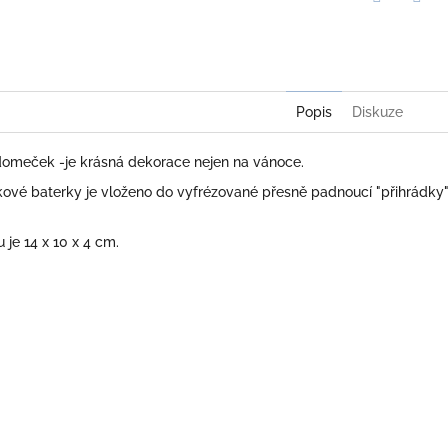
Twitter
Face
Popis
Diskuze
 domeček -je krásná dekorace nejen na vánoce.
kové baterky je vloženo do vyfrézované přesně padnoucí "přihrádky"
je 14 x 10 x 4 cm.