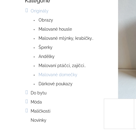
Kategorie
o
Přeskočit
kategorie
s
Originály
t
Obrazy
r
a
Malované housle
n
Malované mlýnky, krabičky..
n
í
Šperky
p
Andělky
a
Malovaní ptáčci, zajíčci..
n
e
Malované domečky
l
Dárkové poukazy
Do bytu
Móda
Maličkosti
Novinky