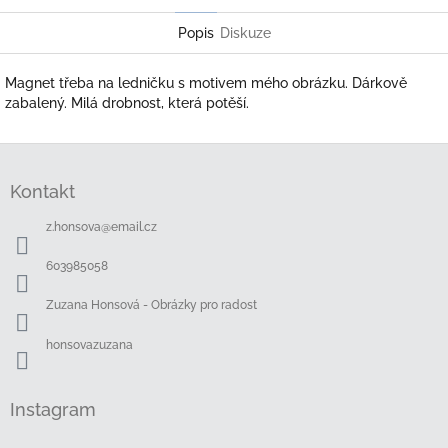
Twitter
Facebook
Popis
Diskuze
Magnet třeba na ledničku s motivem mého obrázku. Dárkově
zabalený. Milá drobnost, která potěší.
Z
á
Kontakt
p
a
z.honsova
@
email.cz
t
í
603985058
Zuzana Honsová - Obrázky pro radost
honsovazuzana
Instagram