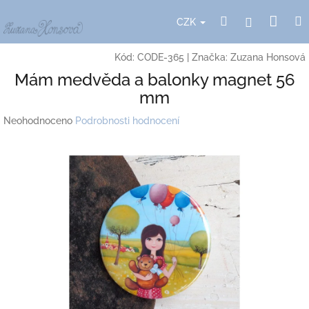
Přejít
Nák
Hledat
Přihlášení
na
CZK
obsah
koší
Kód:
CODE-365
|
Značka:
Zuzana Honsová
Mám medvěda a balonky magnet 56
mm
Průměrné
Neohodnoceno
Podrobnosti hodnocení
hodnocení
produktu
je
0,0
z
5
hvězdiček.