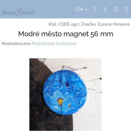
Přejít
Nák
Hledat
Přihlášení
na
CZK
obsah
koší
Kód:
CODE-290
|
Značka:
Zuzana Honsová
Modré město magnet 56 mm
Průměrné
Neohodnoceno
Podrobnosti hodnocení
hodnocení
produktu
je
0,0
z
5
hvězdiček.