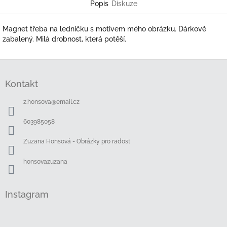
Popis
Diskuze
Magnet třeba na ledničku s motivem mého obrázku. Dárkově
zabalený. Milá drobnost, která potěší.
Z
á
Kontakt
p
a
z.honsova
@
email.cz
t
í
603985058
Zuzana Honsová - Obrázky pro radost
honsovazuzana
Instagram