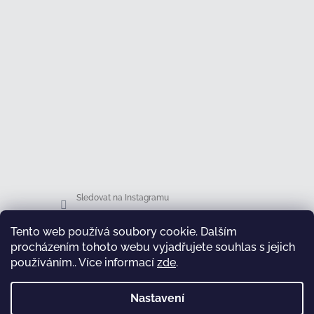
Sledovat na Instagramu
Tento web používá soubory cookie. Dalším
Facebook
procházením tohoto webu vyjadřujete souhlas s jejich
používáním.. Více informací
zde
.
Nastavení
test