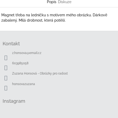
Popis
Diskuze
Magnet třeba na ledničku s motivem mého obrázku. Dárkově
zabalený. Milá drobnost, která potěší.
Z
á
Kontakt
p
a
z.honsova
@
email.cz
t
í
603985058
Zuzana Honsová - Obrázky pro radost
honsovazuzana
Instagram