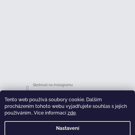
Sledovat na Instagramu
Tento web používá soubory cookie. Dalším
Facebook
procházením tohoto webu vyjadřujete souhlas s jejich
používáním.. Více informací
zde
.
Nastavení
test