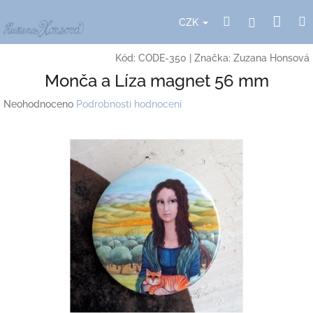
Přejít
Nák
Hledat
Přihlášení
na
CZK
obsah
koší
Kód:
CODE-350
|
Značka:
Zuzana Honsová
Monča a Líza magnet 56 mm
Průměrné
Neohodnoceno
Podrobnosti hodnocení
hodnocení
produktu
je
0,0
z
5
hvězdiček.