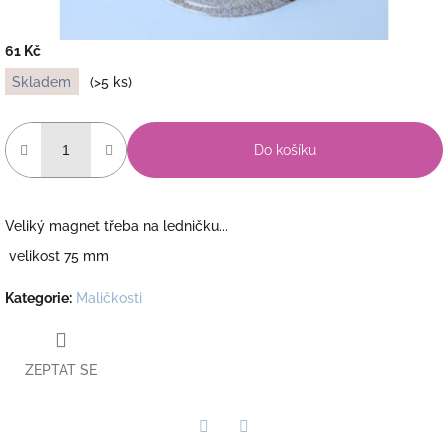
61 Kč
Měrná
Skladem
(>5 ks)
cena:
Do košíku
Veliký magnet třeba na ledničku...
velikost 75 mm
Kategorie
:
Maličkosti
ZEPTAT SE