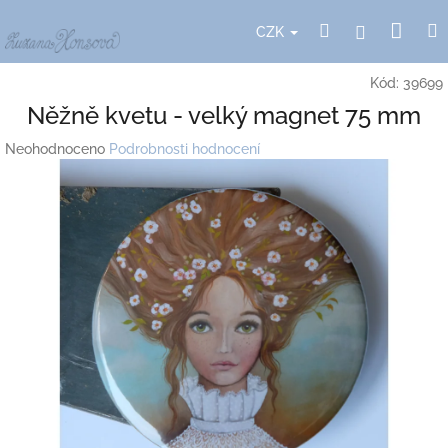
Přejít
Nák
Hledat
Přihlášení
na
CZK
obsah
koší
Kód:
39699
Něžně kvetu - velký magnet 75 mm
Průměrné
Neohodnoceno
Podrobnosti hodnocení
hodnocení
produktu
je
0,0
z
5
hvězdiček.