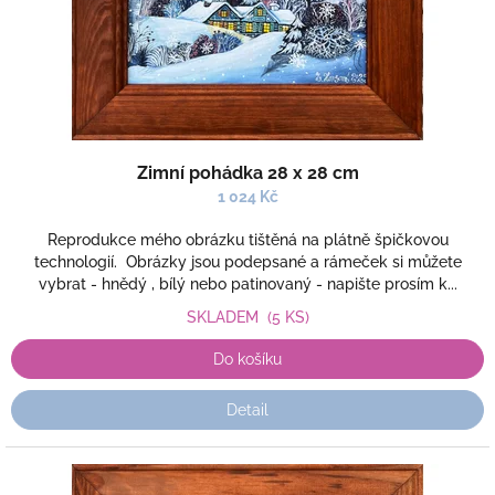
u
k
t
ů
Zimní pohádka 28 x 28 cm
1 024 Kč
Reprodukce mého obrázku tištěná na plátně špičkovou
technologií. Obrázky jsou podepsané a rámeček si můžete
vybrat - hnědý , bílý nebo patinovaný - napište prosím k...
SKLADEM
(5 KS)
Do košíku
Detail