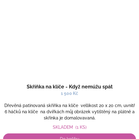
Skříňka na klíče - Když nemúžu spát
1 500 Kč
Dřevěná patinovaná skříňka na klíče vellikost 20 x 20 cm, uvnitř
6 háčků na klíče na dvířkách můj obrázek vytištěný na plátně a
skřínka je domalovavaná.
SKLADEM
(1 KS)