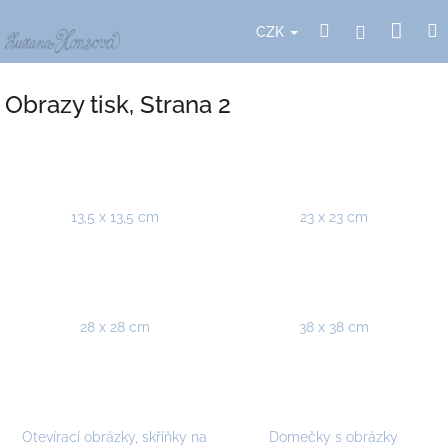
Přejít
Nák
Hledat
Přihlášení
na
CZK
obsah
koší
Obrazy tisk
, Strana 2
13,5 x 13,5 cm
23 x 23 cm
28 x 28 cm
38 x 38 cm
Otevírací obrázky, skříňky na
Domečky s obrázky