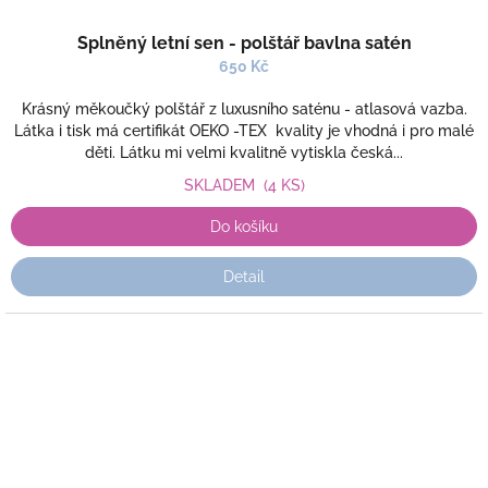
Splněný letní sen - polštář bavlna satén
650 Kč
Krásný měkoučký polštář z luxusního saténu - atlasová vazba.
Látka i tisk má certifikát OEKO -TEX kvality je vhodná i pro malé
děti. Látku mi velmi kvalitně vytiskla česká...
SKLADEM
(4 KS)
Do košíku
Detail