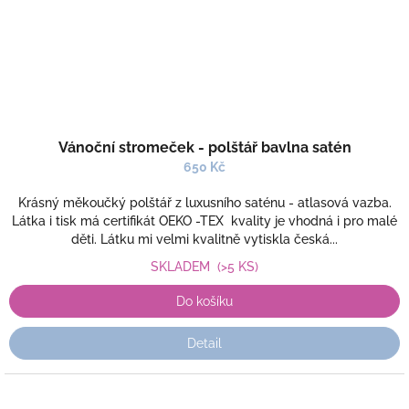
Vánoční stromeček - polštář bavlna satén
650 Kč
Krásný měkoučký polštář z luxusního saténu - atlasová vazba.
Látka i tisk má certifikát OEKO -TEX kvality je vhodná i pro malé
děti. Látku mi velmi kvalitně vytiskla česká...
SKLADEM
(>5 KS)
Do košíku
Detail