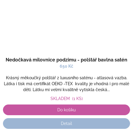
Nedočkavá milovnice podzimu - polštář bavlna satén
650 Kč
Krásný měkoučký polštář z luxusního saténu - atlasová vazba.
Látka i tisk má certifikát OEKO -TEX kvality je vhodná i pro malé
děti. Látku mi velmi kvalitně vytiskla česká...
SKLADEM
(1 KS)
Do košíku
Detail