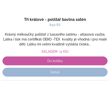
Tři králové - polštář bavlna satén
650 Kč
Krásný měkoučký polštář z luxusního saténu - atlasová vazba.
Látka i tisk má certifikát OEKO -TEX kvality je vhodná i pro malé
děti. Látku mi velmi kvalitně vytiskla česká...
SKLADEM
(2 KS)
Do košíku
Detail