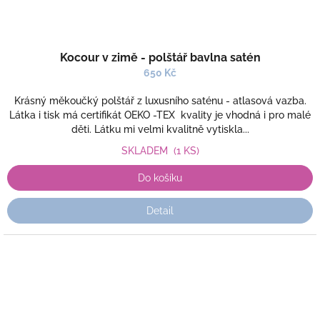
Kocour v zimě - polštář bavlna satén
650 Kč
Krásný měkoučký polštář z luxusního saténu - atlasová vazba.
Látka i tisk má certifikát OEKO -TEX kvality je vhodná i pro malé
děti. Látku mi velmi kvalitně vytiskla...
SKLADEM
(1 KS)
Do košíku
Detail