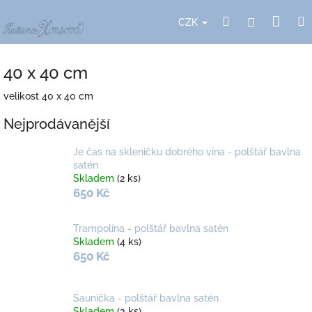
Přejít
Nák
Hledat
Přihlášení
na
CZK
obsah
koší
40 x 40 cm
velikost 40 x 40 cm
Nejprodávanější
Je čas na skleničku dobrého vína - polštář bavlna
satén
Skladem
(2 ks)
650 Kč
Trampolína - polštář bavlna satén
Skladem
(4 ks)
650 Kč
Saunička - polštář bavlna satén
Skladem
(3 ks)