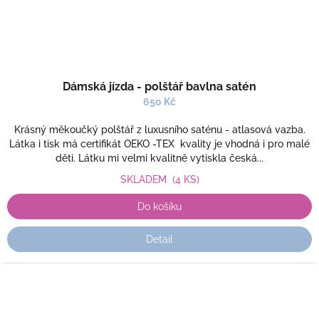
Dámská jízda - polštář bavlna satén
650 Kč
Krásný měkoučký polštář z luxusního saténu - atlasová vazba.
Látka i tisk má certifikát OEKO -TEX kvality je vhodná i pro malé
děti. Látku mi velmi kvalitně vytiskla česká...
SKLADEM
(4 KS)
Do košíku
Detail