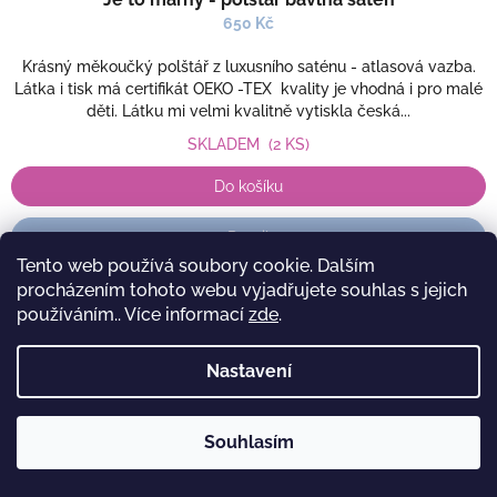
650 Kč
Krásný měkoučký polštář z luxusního saténu - atlasová vazba.
Látka i tisk má certifikát OEKO -TEX kvality je vhodná i pro malé
děti. Látku mi velmi kvalitně vytiskla česká...
SKLADEM
(2 KS)
Do košíku
Detail
Tento web používá soubory cookie. Dalším
procházením tohoto webu vyjadřujete souhlas s jejich
používáním.. Více informací
zde
.
Nastavení
Souhlasím