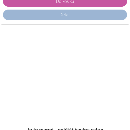
Do košíku
Detail
Je to marný - polštář bavlna satén