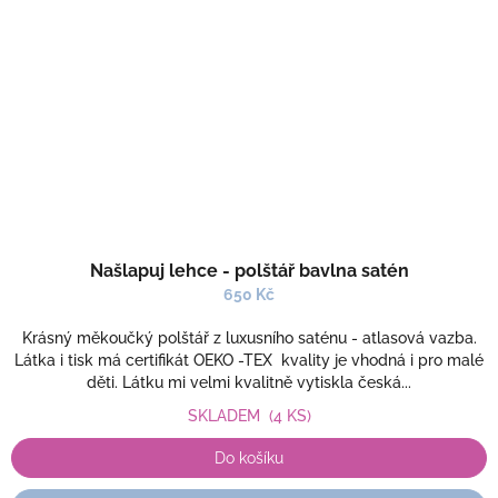
Našlapuj lehce - polštář bavlna satén
650 Kč
Krásný měkoučký polštář z luxusního saténu - atlasová vazba.
Látka i tisk má certifikát OEKO -TEX kvality je vhodná i pro malé
děti. Látku mi velmi kvalitně vytiskla česká...
SKLADEM
(4 KS)
Do košíku