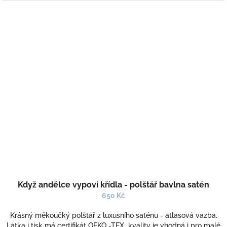
Když andělce vypoví křídla - polštář bavlna satén
650 Kč
Krásný měkoučký polštář z luxusního saténu - atlasová vazba.
Látka i tisk má certifikát OEKO -TEX kvality je vhodná i pro malé