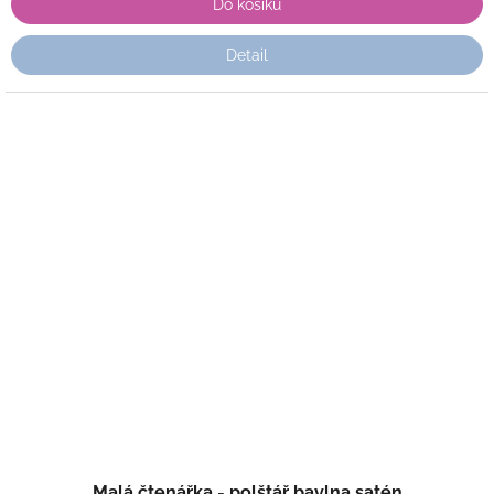
Do košíku
Detail
Malá čtenářka - polštář bavlna satén