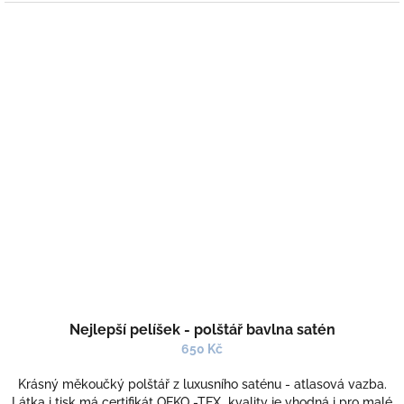
Nejlepší pelíšek - polštář bavlna satén
650 Kč
Krásný měkoučký polštář z luxusního saténu - atlasová vazba.
Látka i tisk má certifikát OEKO -TEX kvality je vhodná i pro malé