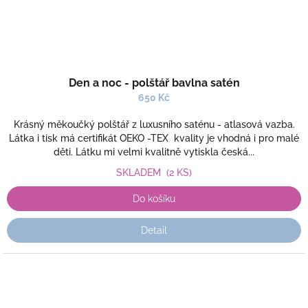
Den a noc - polštář bavlna satén
650 Kč
Krásný měkoučký polštář z luxusního saténu - atlasová vazba.
Látka i tisk má certifikát OEKO -TEX kvality je vhodná i pro malé
děti. Látku mi velmi kvalitně vytiskla česká...
SKLADEM
(2 KS)
Do košíku
Detail