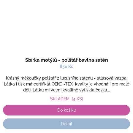
Sbírka motýlů - polštář bavlna satén
650 Kč
Krásný měkoučký polštář z luxusního saténu - atlasová vazba.
Látka i tisk má certifikát OEKO -TEX kvality je vhodná i pro malé
děti. Látku mi velmi kvalitně vytiskla česká...
SKLADEM
(4 KS)
Do košíku
Detail