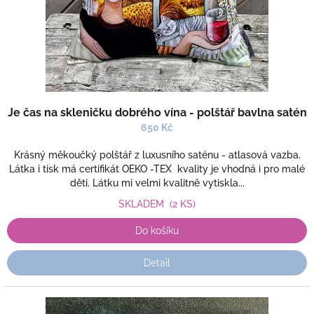
u
k
t
ů
Je čas na skleničku dobrého vína - polštář bavlna satén
650 Kč
Krásný měkoučký polštář z luxusního saténu - atlasová vazba.
Látka i tisk má certifikát OEKO -TEX kvality je vhodná i pro malé
děti. Látku mi velmi kvalitně vytiskla...
SKLADEM
(2 KS)
Do košíku
Detail