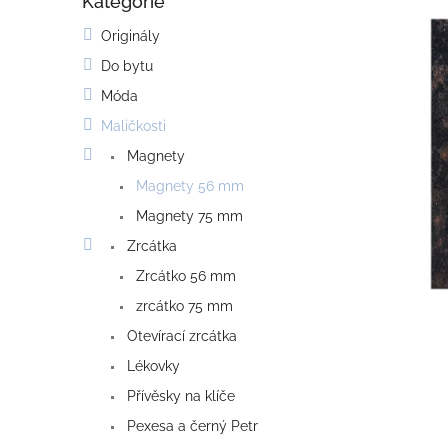
Kategorie
o
Přeskočit
kategorie
s
Originály
t
Do bytu
r
a
Móda
n
Maličkosti
n
í
Magnety
p
Magnety 56 mm
a
Magnety 75 mm
n
e
Zrcátka
l
Zrcátko 56 mm
zrcátko 75 mm
Otevírací zrcátka
Lékovky
Přívěsky na klíče
Pexesa a černý Petr