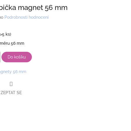
abička magnet 56 mm
no
Podrobnosti hodnocení
(>5 ks)
ůměru 56 mm
Do košíku
gnety 56 mm
ZEPTAT SE
book