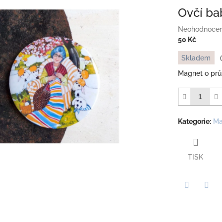
Ovčí b
Průměrné
Neohodnoce
hodnocení
50 Kč
produktu
Měrná
Skladem
je
cena:
0,0
Magnet o pr
z
5
hvězdiček.
Kategorie
:
Ma
TISK
Twitter
Face