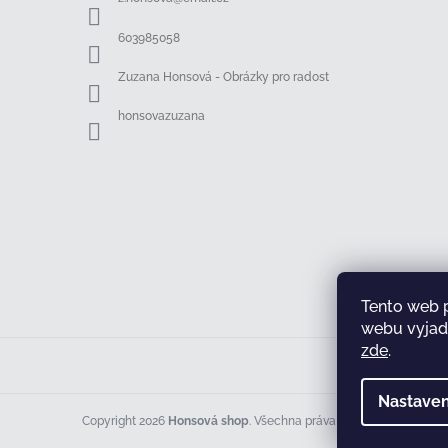
t
í
603985058
Zuzana Honsová - Obrázky pro radost
honsovazuzana
Tento web 
webu vyjadř
zde
.
Nastaven
Copyright 2026
Honsová shop
. Všechna práva vyhrazena.