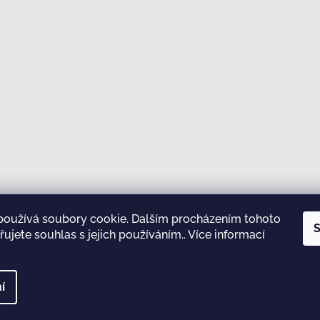
používá soubory cookie. Dalším procházením tohoto
Sledovat na Instagramu
S
ujete souhlas s jejich používáním.. Více informací
test
í