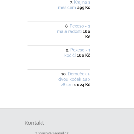
Krajina s
měsícem
299 Kč
Pexeso - 3
malé radosti
160
Kč
Pexeso - 1
kočičí
160 Kč
Domeček u
dvou koček 28 x
28 cm
1 024 Kč
Z
á
Kontakt
p
a
z.honsova
@
email.cz