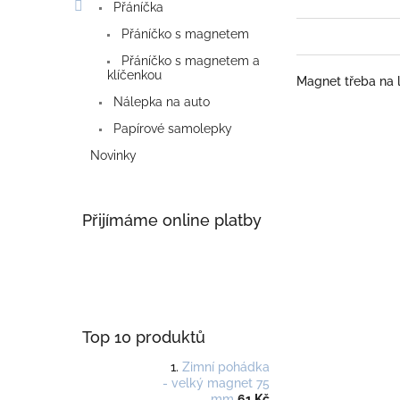
Přáníčka
Přáníčko s magnetem
Přáníčko s magnetem a
klíčenkou
Magnet třeba na 
Nálepka na auto
Papírové samolepky
Novinky
Přijímáme online platby
Top 10 produktů
Zimní pohádka
- velký magnet 75
mm
61 Kč