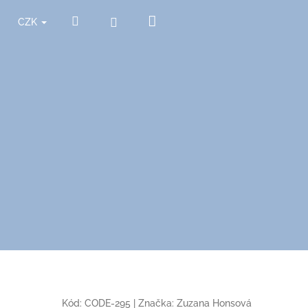
Nákupní
Hledat
Přihlášení
CZK
košík
Kód:
CODE-295
|
Značka:
Zuzana Honsová