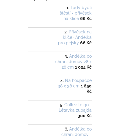
Tady bydlí
štěstí - přívěsek
na klíče
66 Kč
Přívěsek na
klíče- Andělka
pro pejsky
66 Kč
Andělka co
chrání domov 28 x
28 cm
1 024 Kč
Na houpačce
38 x 38 cm
1 650
Kč
Coffee to go -
Létavka zubajda
300 Kč
Andělka co
chrání domov -