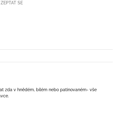
ZEPTAT SE
book
at zda v hnědém, bílém nebo patinovaném- vše
ávce.