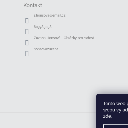
á
Kontakt
p
a
z.honsova
@
email.cz
t
í
603985058
Zuzana Honsová - Obrázky pro radost
honsovazuzana
Tento web 
webu vyjadř
zde
.