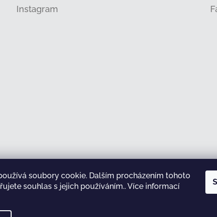
Instagram
F
používá soubory cookie. Dalším procházením tohoto
Sledovat na Instagramu
S
ujete souhlas s jejich používáním.. Více informací
test