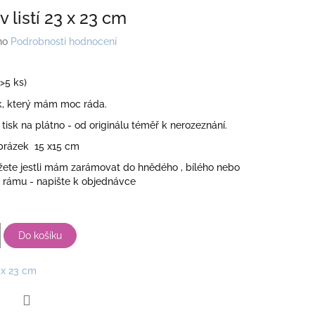
 listí 23 x 23 cm
no
Podrobnosti hodnocení
(>5 ks)
, který mám moc ráda.
 tisk na plátno - od originálu téměř k nerozeznání.
obrázek 15 x15 cm
žete jestli mám zarámovat do hnědého , bílého nebo
 rámu - napište k objednávce
Do košíku
 x 23 cm