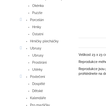
Okénka
Puzzle
Porcelán
Hrnky
Ostatní
Hrníčky plecháčky
Ubrusy
Velikost 23 x 23 
Ubrusy
Reprodukce mého 
Prostírání
Reprodukce jsou
Utěrky
prohlédnete na do
Povlečení
Dospělé
Dětské
Kalendáře
Pro mazlíčky