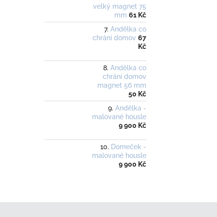
velký magnet 75
mm
61 Kč
Andělka co
chrání domov
67
Kč
Andělka co
chrání domov
magnet 56 mm
50 Kč
Andělka -
malované housle
9 900 Kč
Domeček -
malované housle
9 900 Kč
Z