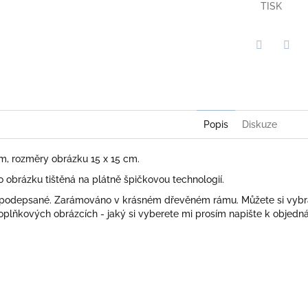
TISK
Twitter
Face
Popis
Diskuze
cm, rozměry obrázku 15 x 15 cm.
obrázku tištěná na plátně špičkovou technologií.
 podepsané. Zarámováno v krásném dřevěném rámu. Můžete si vybr
plňkových obrázcích - jaký si vyberete mi prosím napište k objedn