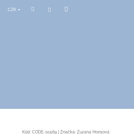
Nákupní
Hledat
Přihlášení
CZK
košík
Kód:
CODE-10569
|
Značka:
Zuzana Honsová