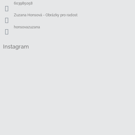
í
603985058
Zuzana Honsová - Obrázky pro radost
honsovazuzana
Instagram