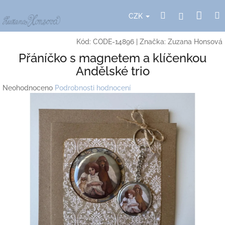
Přejít
Nák
Hledat
Přihlášení
na
CZK
obsah
koší
Kód:
CODE-14896
|
Značka:
Zuzana Honsová
Přáníčko s magnetem a klíčenkou
Andělské trio
Průměrné
Neohodnoceno
Podrobnosti hodnocení
hodnocení
produktu
je
0,0
z
5
hvězdiček.