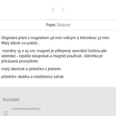
Twitter
Facebook
Popis
Diskuze
Originální přání s magnetem 56 mm velkým a klíčenkou 37 mm.
Malý dárek co potěší...
rozměry 15 x 15 cm, magnet je přilepený speciální čočkou jde
odendat - lepidlo sloupnout a magnet používat , klíčenka je
přivázaná provázkem
malý dáreček a přáníčko v jednom.
přáníčko, obálka a celofánový sáček
Z
á
Kontakt
p
a
z.honsova
@
email.cz
t