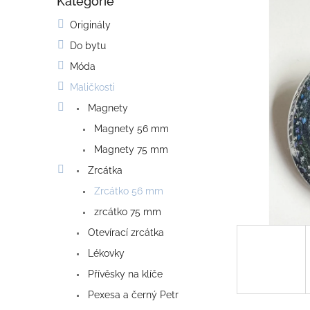
Kategorie
o
Přeskočit
kategorie
s
Originály
t
Do bytu
r
a
Móda
n
Maličkosti
n
í
Magnety
p
Magnety 56 mm
a
Magnety 75 mm
n
e
Zrcátka
l
Zrcátko 56 mm
zrcátko 75 mm
Otevírací zrcátka
Lékovky
Přívěsky na klíče
Pexesa a černý Petr