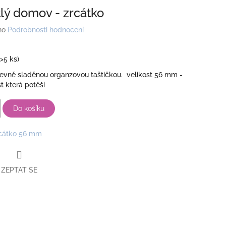
lý domov - zrcátko
no
Podrobnosti hodnocení
(>5 ks)
revně sladěnou organzovou taštičkou. velikost 56 mm -
t která potěší
Do košíku
cátko 56 mm
ZEPTAT SE
book