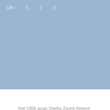
Nákupní
Hledat
Přihlášení
CZK
košík
Kód:
CODE-15092
|
Značka:
Zuzana Honsová