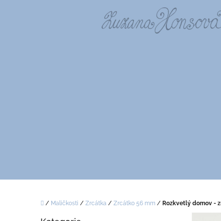
Přejít
na
obsah
Domů
/
Maličkosti
/
Zrcátka
/
Zrcátko 56 mm
/
Rozkvetlý domov - z
P