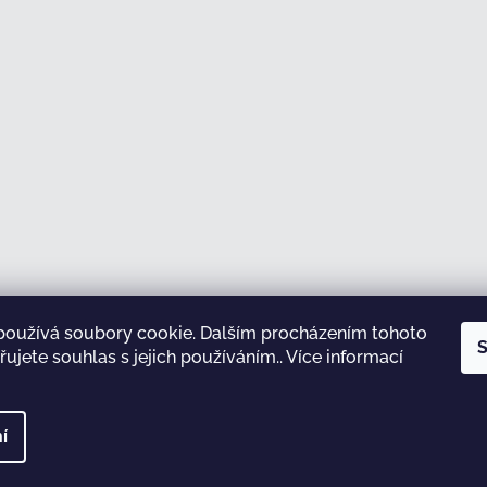
používá soubory cookie. Dalším procházením tohoto
Sledovat na Instagramu
S
ujete souhlas s jejich používáním.. Více informací
test
í