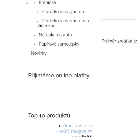
Přáníčka
Přáníčko s magnetem
Přáníčko s magnetem a
klíčenkou
Nálepka na auto
Průměr zrcátka je
Papírové samolepky
Novinky
Přijímáme online platby
Top 10 produktů
Zimní pohádka
- velký magnet 75
mm
61 Kč