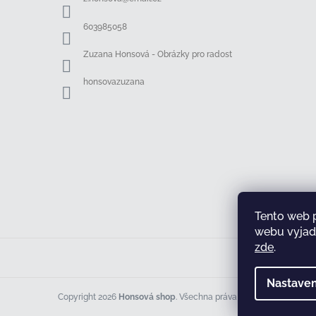
t
í
603985058
Zuzana Honsová - Obrázky pro radost
honsovazuzana
Tento web 
webu vyjadř
zde
.
Nastaven
Copyright 2026
Honsová shop
. Všechna práva vyhrazena.