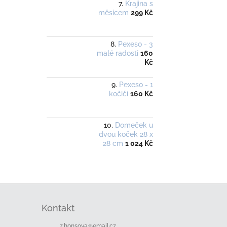
Krajina s
měsícem
299 Kč
Pexeso - 3
malé radosti
160
Kč
Pexeso - 1
kočičí
160 Kč
Domeček u
dvou koček 28 x
28 cm
1 024 Kč
Z
á
Kontakt
p
a
z.honsova
@
email.cz