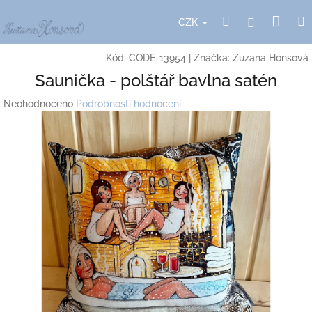
Přejít
Nák
Hledat
Přihlášení
na
CZK
obsah
koší
Kód:
CODE-13954
|
Značka:
Zuzana Honsová
Saunička - polštář bavlna satén
Průměrné
Neohodnoceno
Podrobnosti hodnocení
hodnocení
produktu
je
0,0
z
5
hvězdiček.