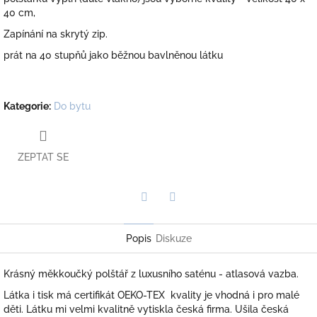
40 cm,
Zapínání na skrytý zip.
prát na 40 stupňů jako běžnou bavlněnou látku
Kategorie
:
Do bytu
ZEPTAT SE
Twitter
Facebook
Popis
Diskuze
Krásný měkkoučký polštář z luxusního saténu - atlasová vazba.
Látka i tisk má certifikát OEKO-TEX kvality je vhodná i pro malé
děti. Látku mi velmi kvalitně vytiskla česká firma. Ušila česká