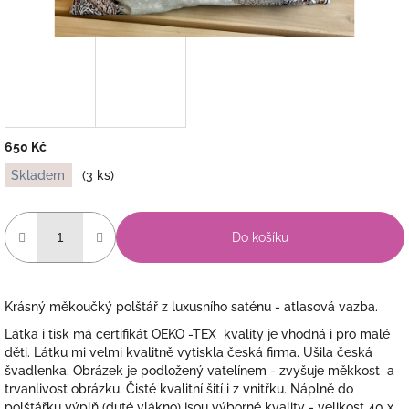
650 Kč
Měrná
Skladem
(3 ks)
cena:
Do košíku
Krásný měkoučký polštář z luxusního saténu - atlasová vazba.
Látka i tisk má certifikát OEKO -TEX kvality je vhodná i pro malé
děti. Látku mi velmi kvalitně vytiskla česká firma. Ušila česká
švadlenka. Obrázek je podložený vatelínem - zvyšuje měkkost a
trvanlivost obrázku. Čisté kvalitní šití i z vnitřku. Náplně do
polštářku výplň (duté vlákno) jsou výborné kvality - velikost 40 x