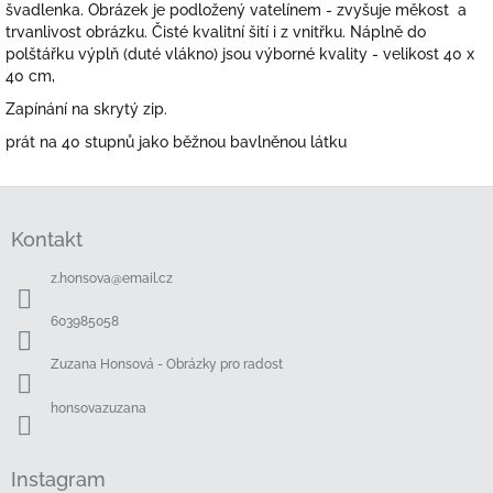
švadlenka. Obrázek je podložený vatelínem - zvyšuje měkost a
trvanlivost obrázku. Čisté kvalitní šití i z vnitřku. Náplně do
polštářku výplň (duté vlákno) jsou výborné kvality - velikost 40 x
40 cm,
Zapínání na skrytý zip.
prát na 40 stupnů jako běžnou bavlněnou látku
Z
á
Kontakt
p
a
z.honsova
@
email.cz
t
í
603985058
Zuzana Honsová - Obrázky pro radost
honsovazuzana
Instagram