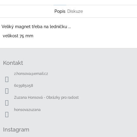
Twitter
Facebook
Popis
Diskuze
Veliký magnet třeba na ledničku ...
velikost 75 mm
Z
á
Kontakt
p
a
z.honsova
@
email.cz
t
í
603985058
Zuzana Honsová - Obrázky pro radost
honsovazuzana
Instagram