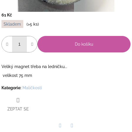
61 Kč
Měrná
Skladem
(>5 ks)
cena:
Do košíku
Veliký magnet třeba na ledničku...
velikost 75 mm
Kategorie
:
Maličkosti
ZEPTAT SE