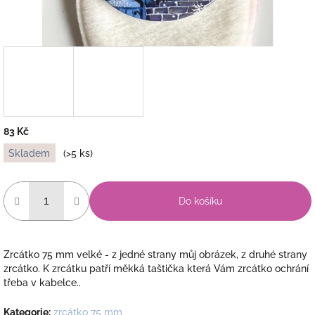
83 Kč
Měrná
Skladem
(>5 ks)
cena:
Do košíku
Zrcátko 75 mm velké - z jedné strany můj obrázek, z druhé strany
zrcátko. K zrcátku patří měkká taštička která Vám zrcátko ochrání
třeba v kabelce..
Kategorie
:
zrcátko 75 mm