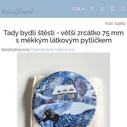
Přejít
Nák
Hledat
Přihlášení
na
CZK
obsah
koší
Kód:
64862
Tady bydlí štěstí - větší zrcátko 75 mm
s měkkým látkovým pytlíčkem
Průměrné
Neohodnoceno
Podrobnosti hodnocení
hodnocení
produktu
je
0,0
z
5
hvězdiček.