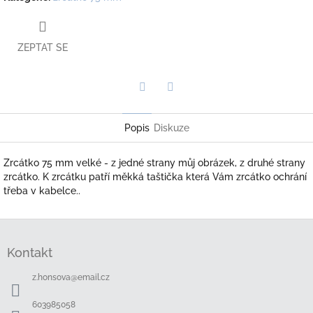
ZEPTAT SE
Twitter
Facebook
Popis
Diskuze
Zrcátko 75 mm velké - z jedné strany můj obrázek, z druhé strany
zrcátko. K zrcátku patří měkká taštička která Vám zrcátko ochrání
třeba v kabelce..
Z
á
Kontakt
p
a
z.honsova
@
email.cz
t
í
603985058