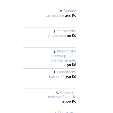
Šťastná
zahradnice
299 Kč
Samolepky
Andělkové
90 Kč
Medonoska
barevná pravá -
nálepka na auto
50 Kč
Nekonečný
kalendář
350 Kč
Andělka -
malované housle
9 900 Kč
Domeček -