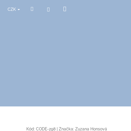
Nákupní
Hledat
Přihlášení
CZK
košík
Kód:
CODE-298
|
Značka:
Zuzana Honsová