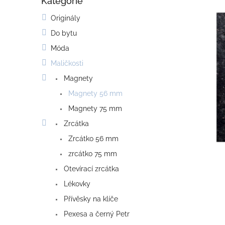
Kategorie
o
Přeskočit
kategorie
s
Originály
t
Do bytu
r
a
Móda
n
Maličkosti
n
í
Magnety
p
Magnety 56 mm
a
Magnety 75 mm
n
e
Zrcátka
l
Zrcátko 56 mm
zrcátko 75 mm
Otevírací zrcátka
Lékovky
Přívěsky na klíče
Pexesa a černý Petr