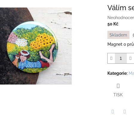
Válím s
Průměrné
Neohodnoce
hodnocení
50 Kč
produktu
Měrná
Skladem
je
cena:
0,0
Magnet o pr
z
5
hvězdiček.
Kategorie
:
Ma
TISK
Twitter
Face