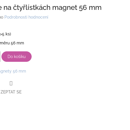
e na čtyřlístkách magnet 56 mm
no
Podrobnosti hodnocení
(>5 ks)
ůměru 56 mm
Do košíku
gnety 56 mm
ZEPTAT SE
book