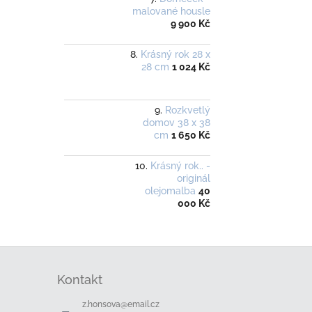
malované housle
9 900 Kč
Krásný rok 28 x
28 cm
1 024 Kč
Rozkvetlý
domov 38 x 38
cm
1 650 Kč
Krásný rok.. -
originál
olejomalba
40
000 Kč
Z
á
Kontakt
p
a
z.honsova
@
email.cz