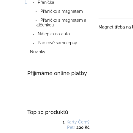
Přáníčka
Přáníčko s magnetem
Přáníčko s magnetem a
klíčenkou
Magnet třeba na 
Nálepka na auto
Papírové samolepky
Novinky
Přijímáme online platby
Top 10 produktů
Karty Černý
Petr
220 Kč