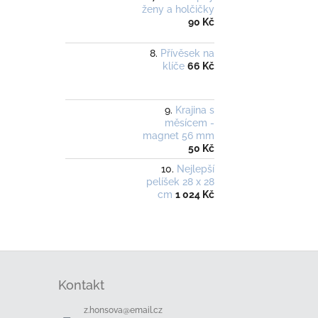
ženy a holčičky
90 Kč
Přívěsek na
klíče
66 Kč
Krajina s
měsícem -
magnet 56 mm
50 Kč
Nejlepší
pelíšek 28 x 28
cm
1 024 Kč
Z
á
Kontakt
p
a
z.honsova
@
email.cz