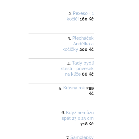
Pexeso - 1
kočičí
160 Kč
Plecháček
Andělka a
kočičky
200 Kč
Tady bydlí
štěstí - přívěsek
na klíče
66 Kč
Krásný rok
299
Kč
Když nemůžu
spát 23 x 23 cm
718 Kč
Samolepky