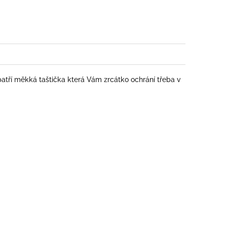
book
patří měkká taštička která Vám zrcátko ochrání třeba v