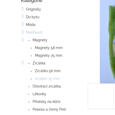
Kategorie
o
Přeskočit
kategorie
s
Originály
t
Do bytu
r
a
Móda
n
Maličkosti
n
í
Magnety
p
Magnety 56 mm
a
Magnety 75 mm
n
e
Zrcátka
l
Zrcátko 56 mm
zrcátko 75 mm
Otevírací zrcátka
Lékovky
Přívěsky na klíče
Pexesa a černý Petr