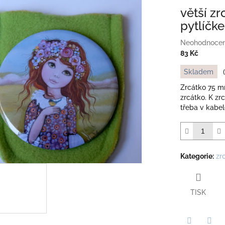
větší z
pytlíčk
Průměrné
Neohodnoce
hodnocení
83 Kč
produktu
Měrná
Skladem
je
cena:
0,0
Zrcátko 75 mm
z
zrcátko. K zr
5
třeba v kabel
hvězdiček.
Kategorie
:
zr
TISK