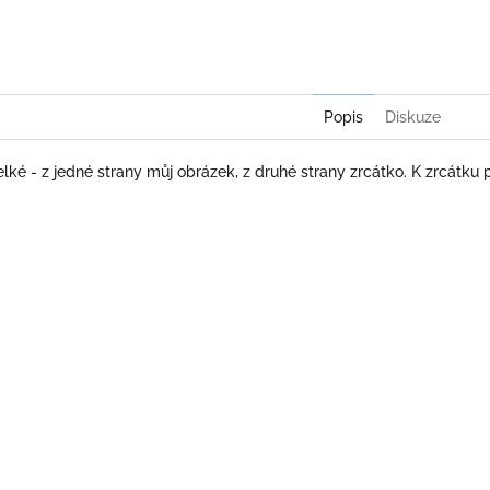
Twitter
Face
Popis
Diskuze
ké - z jedné strany můj obrázek, z druhé strany zrcátko. K zrcátku 