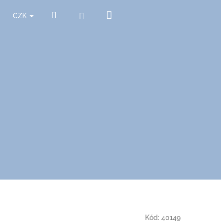
Nákupní
Hledat
Přihlášení
CZK
košík
Kód:
40149