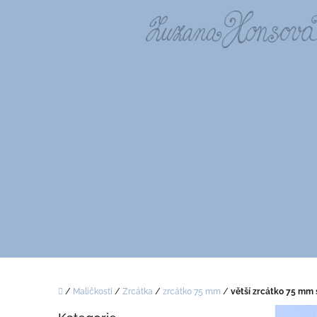
Přejít
na
obsah
Domů
/
Maličkosti
/
Zrcátka
/
zrcátko 75 mm
/
větší zrcátko 75 mm
P