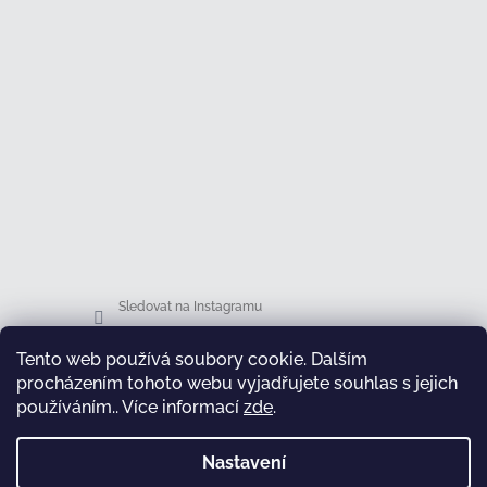
Sledovat na Instagramu
Tento web používá soubory cookie. Dalším
Facebook
procházením tohoto webu vyjadřujete souhlas s jejich
používáním.. Více informací
zde
.
Nastavení
test