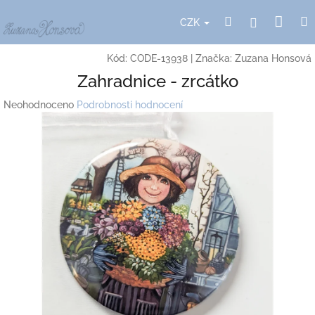
Přejít
Nák
Hledat
Přihlášení
na
CZK
obsah
koší
Kód:
CODE-13938
|
Značka:
Zuzana Honsová
Zahradnice - zrcátko
Průměrné
Neohodnoceno
Podrobnosti hodnocení
hodnocení
produktu
je
0,0
z
5
hvězdiček.