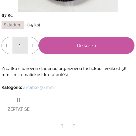
67 Kč
Měrná
Skladem
(>5 ks)
cena:
Do košíku
Zrcátko s barevně sladěnou organzovou taštičkou. velikost 56
mm - milá maličkost která potěší
Kategorie
:
Zrcátko 56 mm
ZEPTAT SE
Twitter
Facebook