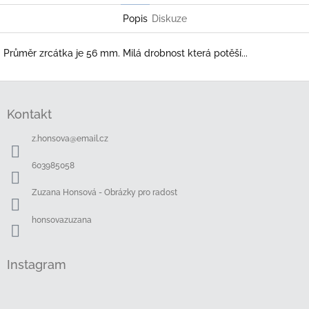
Popis
Diskuze
Průměr zrcátka je 56 mm. Milá drobnost která potěší...
Z
á
Kontakt
p
a
z.honsova
@
email.cz
t
í
603985058
Zuzana Honsová - Obrázky pro radost
honsovazuzana
Instagram