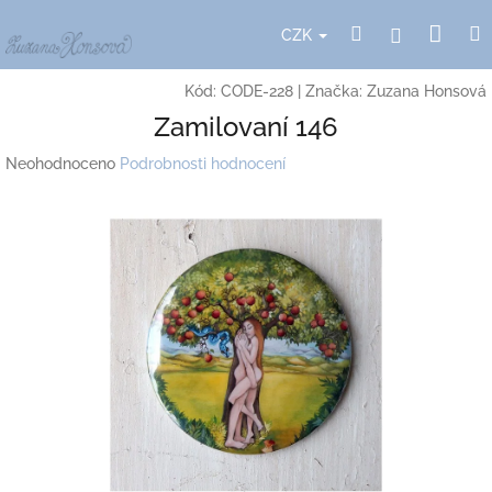
Přejít
Nák
Hledat
Přihlášení
na
CZK
obsah
koší
Kód:
CODE-228
|
Značka:
Zuzana Honsová
Zamilovaní 146
Průměrné
Neohodnoceno
Podrobnosti hodnocení
hodnocení
produktu
je
0,0
z
5
hvězdiček.