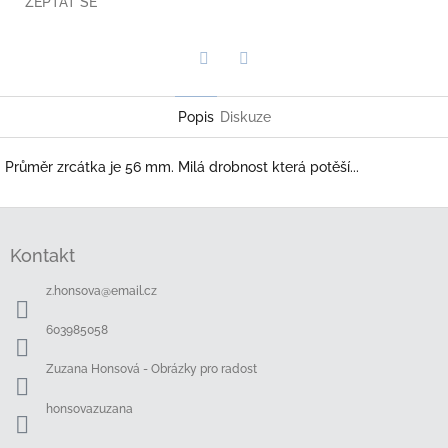
ZEPTAT SE
Twitter
Facebook
Popis
Diskuze
Průměr zrcátka je 56 mm. Milá drobnost která potěší...
Z
á
Kontakt
p
a
z.honsova
@
email.cz
t
í
603985058
Zuzana Honsová - Obrázky pro radost
honsovazuzana