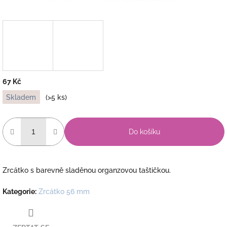
67 Kč
Měrná
Skladem
(>5 ks)
cena:
Do košíku
Zrcátko s barevně sladěnou organzovou taštičkou.
Kategorie
:
Zrcátko 56 mm