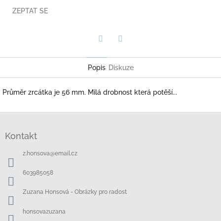
ZEPTAT SE
Twitter
Facebook
Popis
Diskuze
Průměr zrcátka je 56 mm. Milá drobnost která potěší...
Z
á
Kontakt
p
a
z.honsova
@
email.cz
t
í
603985058
Zuzana Honsová - Obrázky pro radost
honsovazuzana