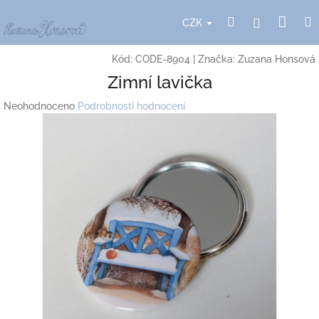
Přejít
Nák
Hledat
Přihlášení
na
CZK
obsah
koší
Kód:
CODE-8904
|
Značka:
Zuzana Honsová
Zimní lavička
Průměrné
Neohodnoceno
Podrobnosti hodnocení
hodnocení
produktu
je
0,0
z
5
hvězdiček.