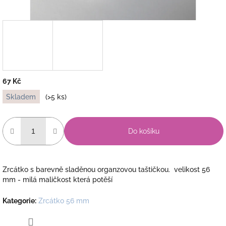
67 Kč
Měrná
Skladem
(>5 ks)
cena:
Do košíku
Zrcátko s barevně sladěnou organzovou taštičkou. velikost 56
mm - milá maličkost která potěší
Kategorie
:
Zrcátko 56 mm