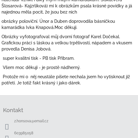
Šlosarová- Kajzrlíková) mi k obrázkům psala krásné povídky a já
najednou měla pocit, že jsou bez nich
obrázky poloviční. Únor a Duben doprovodila básničkou
kamarádka Ivka Knapová.Moc děkuji.
Obrázky vyfotografoval můj dvorní fotograf Karel Dočekal.
Grafickou práci s láskou a velkou trpělivostí, nápadem a vkusem
provedla Denisa Jobová.
super kvalitní tisk - PB tisk Příbram.
Všem moc děkuji - je prostě nádherný.
Protože mi o něj neustále píšete nechala jsem ho vytisknout již
potřetí. Je totiž fakt krásný i jako dárek.
Z
á
Kontakt
p
a
z.honsova
@
email.cz
t
í
603985058