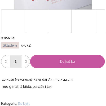
2 800 Kč
Měrná
Skladem
(>5 ks)
cena:
Do košíku
10 kusů Nekonečný kalendář A3 - 30 x 42 cm
300 g matná křída, parciální lak
Kategorie
:
Do bytu