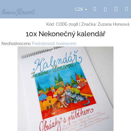
Přejít
Nák
Hledat
Přihlášení
na
CZK
obsah
koší
Kód:
CODE-7098
|
Značka:
Zuzana Honsová
10x Nekonečný kalendář
Průměrné
Neohodnoceno
Podrobnosti hodnocení
hodnocení
produktu
je
0,0
z
5
hvězdiček.