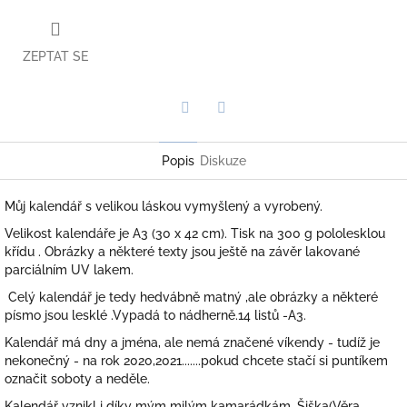
ZEPTAT SE
Twitter
Facebook
Popis
Diskuze
Můj kalendář s velikou láskou vymyšlený a vyrobený.
Velikost kalendáře je A3 (30 x 42 cm). Tisk na 300 g pololesklou
křídu . Obrázky a některé texty jsou ještě na závěr lakované
parciálním UV lakem.
Celý kalendář je tedy hedvábně matný ,ale obrázky a některé
písmo jsou lesklé .Vypadá to nádherně.14 listů -A3.
Kalendář má dny a jména, ale nemá značené víkendy - tudíž je
nekonečný - na rok 2020,2021.......pokud chcete stačí si puntíkem
označit soboty a neděle.
Kalendář vznikl i díky mým milým kamarádkám. Šiška(Věra