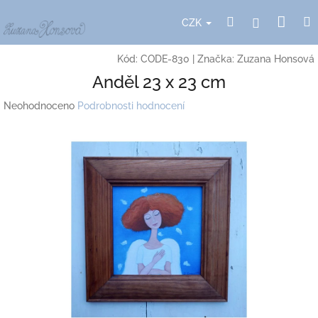
Přejít
Nák
Hledat
Přihlášení
na
CZK
obsah
koší
Kód:
CODE-830
|
Značka:
Zuzana Honsová
Anděl 23 x 23 cm
Průměrné
Neohodnoceno
Podrobnosti hodnocení
hodnocení
produktu
je
0,0
z
5
hvězdiček.