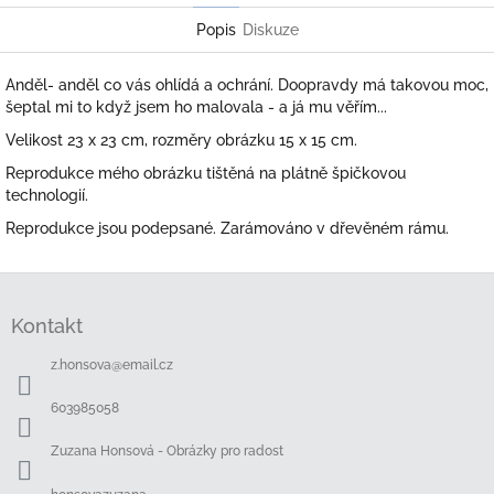
Popis
Diskuze
Anděl- anděl co vás ohlídá a ochrání. Doopravdy má takovou moc,
šeptal mi to když jsem ho malovala - a já mu věřím...
Velikost 23 x 23 cm, rozměry obrázku 15 x 15 cm.
Reprodukce mého obrázku tištěná na plátně špičkovou
technologií.
Reprodukce jsou podepsané. Zarámováno v dřevěném rámu.
Z
á
Kontakt
p
a
z.honsova
@
email.cz
t
í
603985058
Zuzana Honsová - Obrázky pro radost